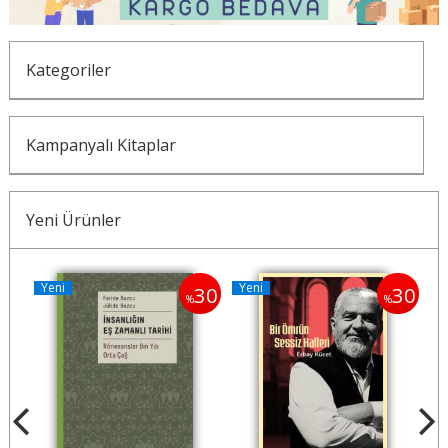
Kategoriler
Kampanyalı Kitaplar
Yeni Ürünler
Yeni
Yeni
Y
30
30
30
%
%