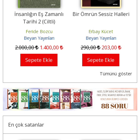
İnsanlığın Eş Zamanlı
Bir Ömrün Sessiz Halleri
H
Tarihi 2 (Ciltli)
ırma
Feride Bozcu
Erbay Kücet
Beyan Yayınları
Beyan Yayınları
2.000
,00
1.400
,00
290
,00
203
,00
Sepete Ekle
Sepete Ekle
Tümünü göster
En çok satanlar