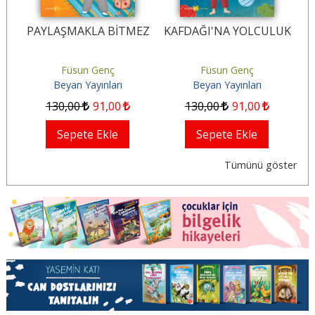
u
PAYLAŞMAKLA BİTMEZ
KAFDAĞI'NA YOLCULUK
isi
Füsun Genç
Füsun Genç
Beyan Yayınları
Beyan Yayınları
130
,00
91
,00
130
,00
91
,00
Sepete Ekle
Sepete Ekle
Tümünü göster