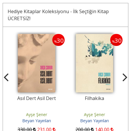
Hediye Kitaplar Koleksiyonu - İlk Seçtiğin Kitap
ÜCRETSİZ!
30
30
30
%
%
Asıl Dert Asil Dert
Filhakika
Ayşe Şener
Ayşe Şener
Beyan Yayınları
Beyan Yayınları
330
,00
231
,00
200
,00
140
,00