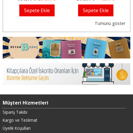
Sepete Ekle
Sepete Ekle
Tümünü göster
Müşteri Hizmetleri
Sipariş Takibi
Kargo ve Teslimat
Üyelik Koşulları