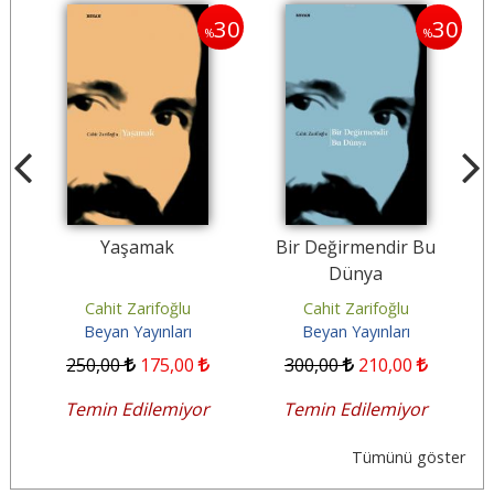
30
30
30
%
%
Yaşamak
Bir Değirmendir Bu
Y
Dünya
Cahit Zarifoğlu
Cahit Zarifoğlu
Beyan Yayınları
Beyan Yayınları
250
,00
175
,00
300
,00
210
,00
Temin Edilemiyor
Temin Edilemiyor
Tümünü göster