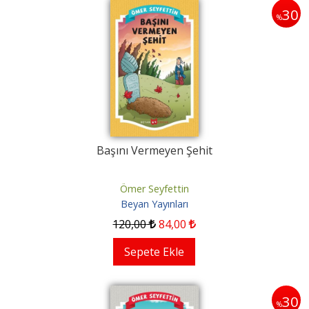
30
%
Başını Vermeyen Şehit
Ömer Seyfettin
Beyan Yayınları
120
,00
84
,00
Sepete Ekle
30
%