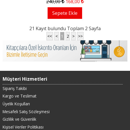
240
,00
168
,00
Sepete Ekle
21 Kayıt bulundu Toplam 2 Sayfa
<<
<
1
2
>
>>
Müşteri Hizmetleri
Sipariş Takibi
Kargo ve Teslimat
Üyelik Koşulları
Mesafeli Satış Sözleşmesi
Gizlilik ve Güvenlik
Kişisel Veriler Politikası