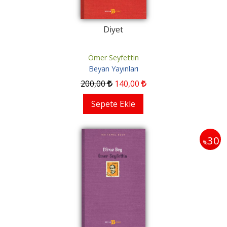
Diyet
Ömer Seyfettin
Beyan Yayınları
200
,00
140
,00
Sepete Ekle
30
%