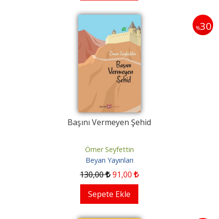
30
%
Başını Vermeyen Şehid
Ömer Seyfettin
Beyan Yayınları
130
,00
91
,00
Sepete Ekle