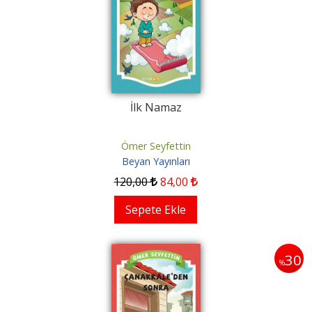
İlk Namaz
Ömer Seyfettin
Beyan Yayınları
120
,00
84
,00
Sepete Ekle
30
%