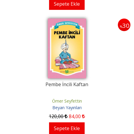
Sepete Ekle
30
%
Pembe İncili Kaftan
Ömer Seyfettin
Beyan Yayınları
120
,00
84
,00
Sepete Ekle