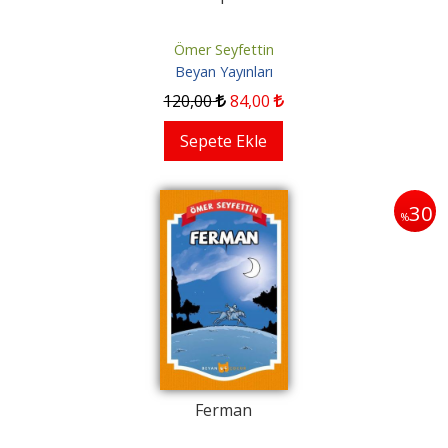
Ömer Seyfettin
Beyan Yayınları
120
,00
84
,00
Sepete Ekle
30
%
Ferman