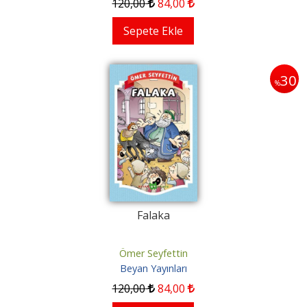
120
,00
84
,00
Sepete Ekle
30
%
Falaka
Ömer Seyfettin
Beyan Yayınları
120
,00
84
,00