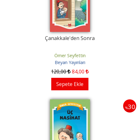
Çanakkale'den Sonra
Ömer Seyfettin
Beyan Yayınları
120
,00
84
,00
Sepete Ekle
30
%