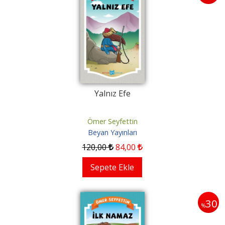
Yalnız Efe
Ömer Seyfettin
Beyan Yayınları
120
,00
84
,00
Sepete Ekle
30
%