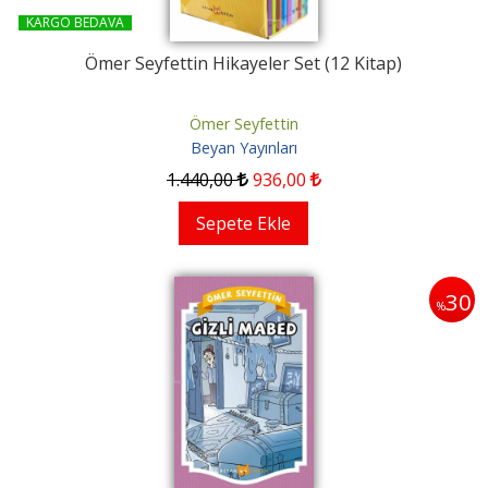
KARGO BEDAVA
Ömer Seyfettin Hikayeler Set (12 Kitap)
Ömer Seyfettin
Beyan Yayınları
1.440
,00
936
,00
Sepete Ekle
30
%