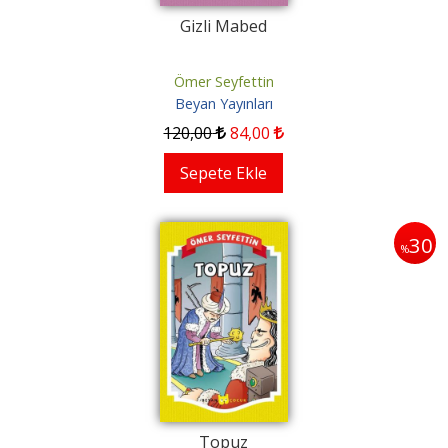
Gizli Mabed
Ömer Seyfettin
Beyan Yayınları
120
,00
84
,00
Sepete Ekle
30
%
Topuz