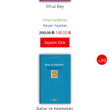
Efruz Bey
Ömer Seyfettin
Beyan Yayınları
200
,00
140
,00
Sepete Ekle
30
%
Bahar ve Kelebekler