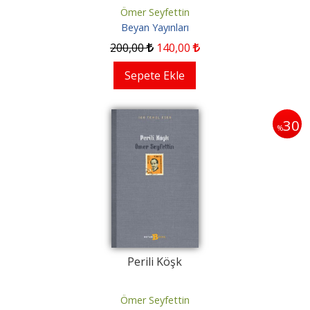
Ömer Seyfettin
Beyan Yayınları
200
,00
140
,00
Sepete Ekle
30
%
Perili Köşk
Ömer Seyfettin