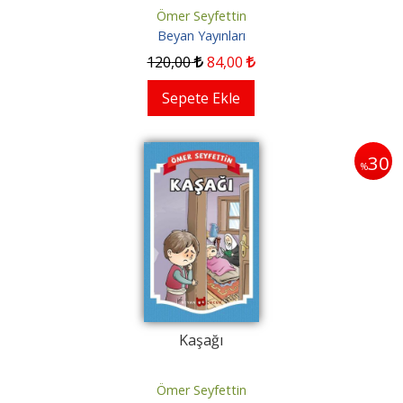
Ömer Seyfettin
Beyan Yayınları
120
,00
84
,00
Sepete Ekle
30
%
Kaşağı
Ömer Seyfettin