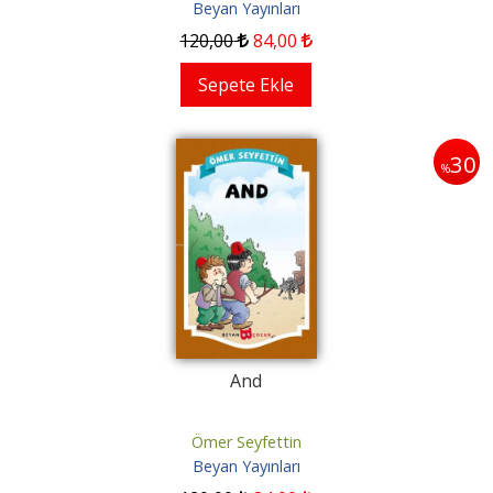
Beyan Yayınları
120
,00
84
,00
Sepete Ekle
30
%
And
Ömer Seyfettin
Beyan Yayınları