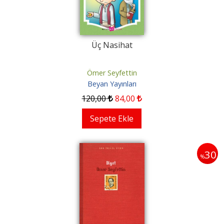
Üç Nasihat
Ömer Seyfettin
Beyan Yayınları
120
,00
84
,00
Sepete Ekle
30
%