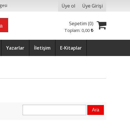
Üye ol
Üye Girişi
gesi
Sepetim (
0
)
ra
Toplam:
0
,00
Yazarlar
İletişim
E-Kitaplar