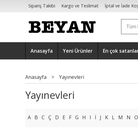
Sipariş Takibi
Kargo ve Teslimat
İptal ve İade Koş
Mesafeli Satış Sözleşmesi
Anasayfa
Yeni Ürünler
En çok satanla
Anasayfa
>
Yayınevleri
Yayınevleri
A
B
C
Ç
D
E
F
G
H
I
İ
J
K
L
M
N
O