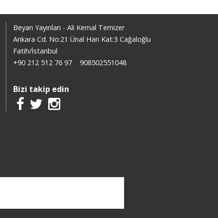
Beyan Yayınları - Ali Kemal Temizer
Ankara Cd. No:21 Ünal Han Kat:3 Cağaloğlu
Fatih/İstanbul
+90 212 512 76 97
908502551048
Bizi takip edin