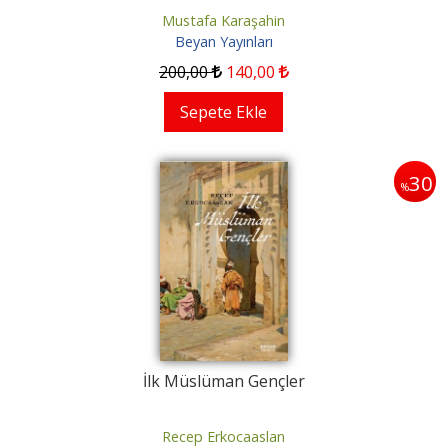
Mustafa Karaşahin
Beyan Yayınları
200
,00
140
,00
Sepete Ekle
30
%
İlk Müslüman Gençler
Recep Erkocaaslan