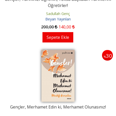
Öğretirler!
Sadullah Genç
Beyan Yayınları
200
,00
140
,00
Sepete Ekle
30
%
Gençler, Merhamet Edin ki, Merhamet Olunasınız!