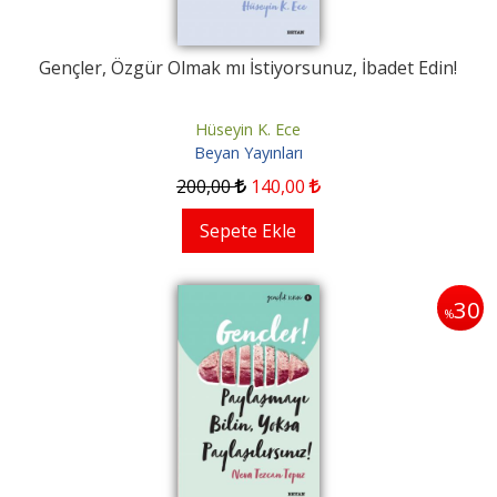
Gençler, Özgür Olmak mı İstiyorsunuz, İbadet Edin!
Hüseyin K. Ece
Beyan Yayınları
200
,00
140
,00
Sepete Ekle
30
%