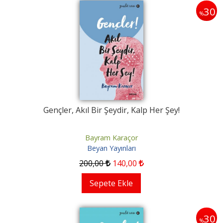
30
%
Gençler, Akıl Bir Şeydir, Kalp Her Şey!
Bayram Karaçor
Beyan Yayınları
200
,00
140
,00
Sepete Ekle
30
%