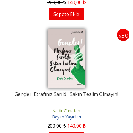
200
,00
140
,00
Sepete Ekle
30
%
Gençler, Etrafınız Sarıldı, Sakın Teslim Olmayın!
Kadir Canatan
Beyan Yayınları
200
,00
140
,00