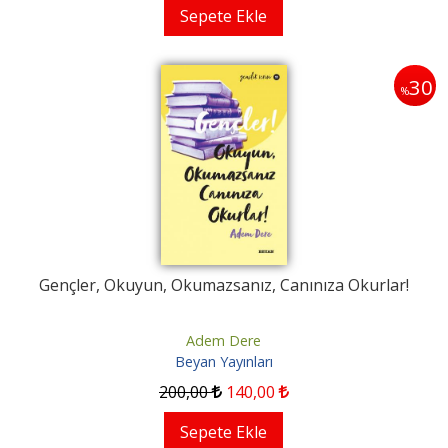
Sepete Ekle
30
%
Gençler, Okuyun, Okumazsanız, Canınıza Okurlar!
Adem Dere
Beyan Yayınları
200
,00
140
,00
Sepete Ekle