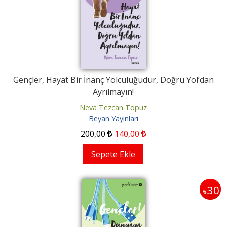
Gençler, Hayat Bir İnanç Yolculuğudur, Doğru Yol’dan
Ayrılmayın!
Neva Tezcan Topuz
Beyan Yayınları
200
,00
140
,00
Sepete Ekle
30
%