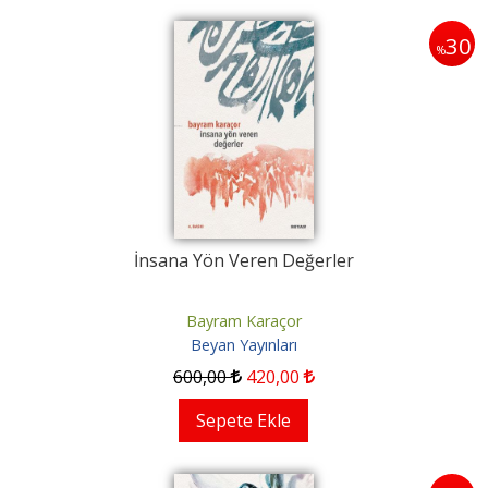
30
%
İnsana Yön Veren Değerler
Bayram Karaçor
Beyan Yayınları
600
,00
420
,00
Sepete Ekle