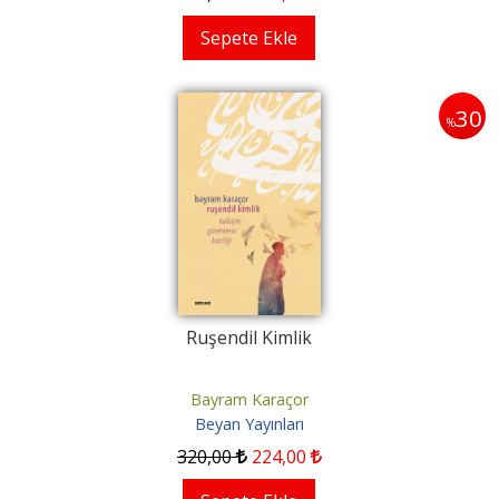
Sepete Ekle
30
%
Ruşendil Kimlik
Bayram Karaçor
Beyan Yayınları
320
,00
224
,00