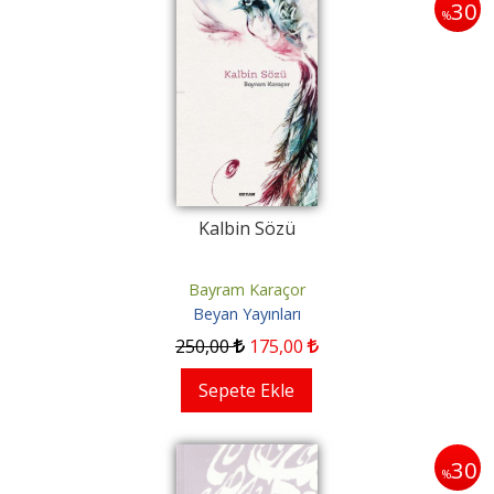
30
%
Kalbin Sözü
Bayram Karaçor
Beyan Yayınları
250
,00
175
,00
Sepete Ekle
30
%