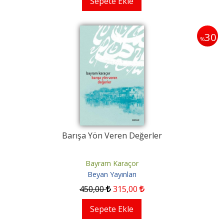
Sepete Ekle
30
%
Barışa Yön Veren Değerler
Bayram Karaçor
Beyan Yayınları
450
,00
315
,00
Sepete Ekle