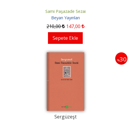
Sami Paşazade Sezai
Beyan Yayınları
210
,00
147
,00
Sepete Ekle
30
%
Sergüzeşt