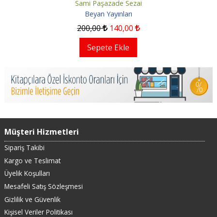
Sami Paşazade Sezai
Beyan Yayınları
200
,00
140
,00
Sepete Ekle
Müşteri Hizmetleri
Sipariş Takibi
Kargo ve Teslimat
Üyelik Koşulları
Mesafeli Satış Sözleşmesi
Gizlilik ve Güvenlik
Kişisel Veriler Politikası