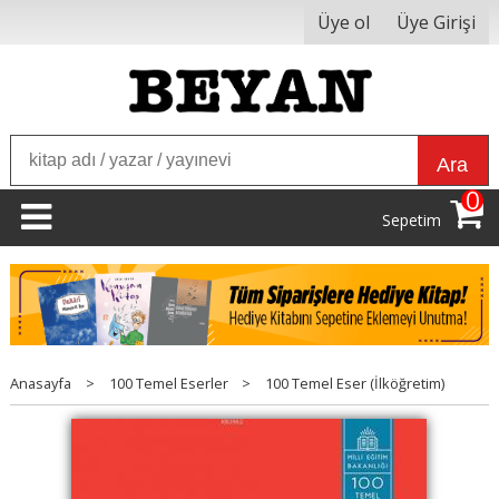
Üye ol
Üye Girişi
Ara
0
Sepetim
Anasayfa
>
100 Temel Eserler
>
100 Temel Eser (İlköğretim)