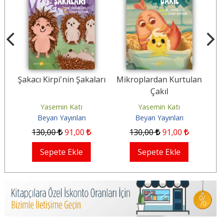
Şakacı Kirpi'nin Şakaları
Mikroplardan Kurtulan
Çakıl
n
Yasemin Katı
Yasemin Katı
Beyan Yayınları
Beyan Yayınları
130
,00
91
,00
130
,00
91
,00
Sepete Ekle
Sepete Ekle