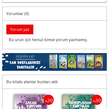
Yorumlar (0)
Yorum yaz
Bu ürün için henüz kimse yorum yazmamış.
Bu kitabı alanlar bunları aldı
30
30
30
%
%