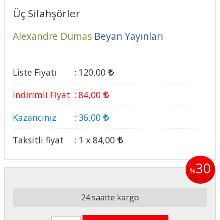
Üç Silahşörler
Alexandre Dumas
Beyan Yayınları
Liste Fiyatı
:
120
,00
İndirimli Fiyat
:
84
,00
Kazancınız
:
36
,00
Taksitli fiyat
:
1 x
84
,00
30
%
24 saatte kargo