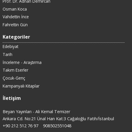
Prof. Dr. Adnan Demircan
Osman Koca
Vahdettin İnce
Fahrettin Gün
Kategoriler
Edebiyat
Tarih
İnceleme - Araştırma
Takım Eserler
Çocuk-Genç
Kampanyalı Kitaplar
İletişim
Beyan Yayınları - Ali Kemal Temizer
Ankara Cd. No:21 Ünal Han Kat:3 Cağaloğlu Fatih/İstanbul
+90 212 512 76 97
908502551048