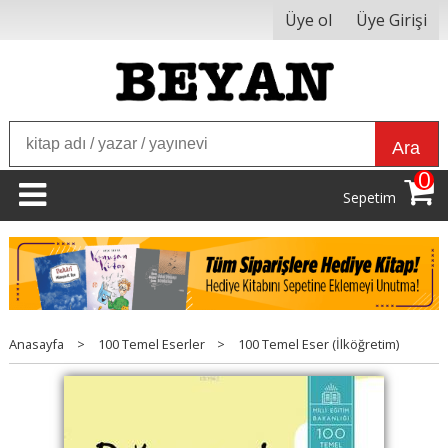
Üye ol
Üye Girişi
Ara
0
Sepetim
Anasayfa
>
100 Temel Eserler
>
100 Temel Eser (İlköğretim)