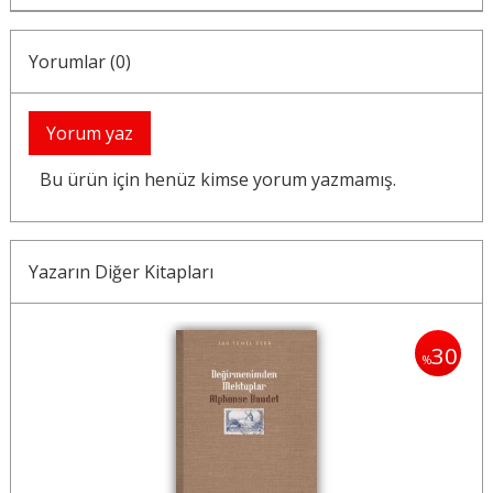
Yorumlar (0)
Yorum yaz
Bu ürün için henüz kimse yorum yazmamış.
Yazarın Diğer Kitapları
30
30
%