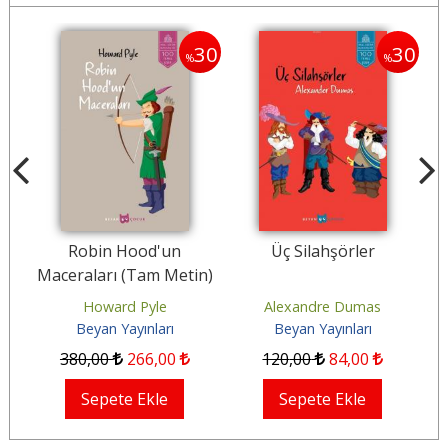
30
30
30
%
%
Robin Hood'un
Üç Silahşörler
Maceraları (Tam Metin)
n
Howard Pyle
Alexandre Dumas
Beyan Yayınları
Beyan Yayınları
380
,00
266
,00
120
,00
84
,00
Sepete Ekle
Sepete Ekle