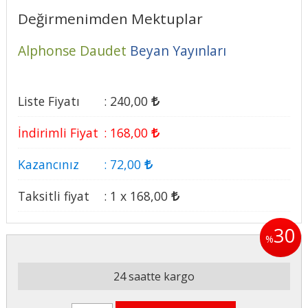
Değirmenimden Mektuplar
Alphonse Daudet
Beyan Yayınları
Liste Fiyatı
:
240
,00
İndirimli Fiyat
:
168
,00
Kazancınız
:
72
,00
Taksitli fiyat
:
1 x
168
,00
30
%
24 saatte kargo