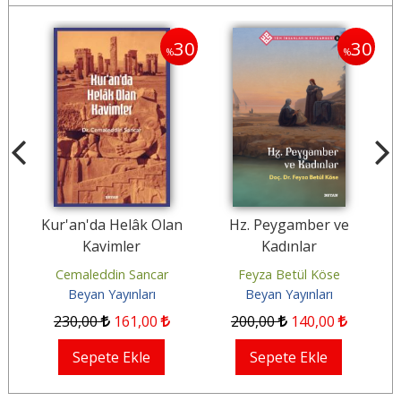
30
30
30
%
%
Kur'an'da Helâk Olan
Hz. Peygamber ve
G
Kavimler
Kadınlar
Cemaleddin Sancar
Feyza Betül Köse
Beyan Yayınları
Beyan Yayınları
230
,00
161
,00
200
,00
140
,00
Sepete Ekle
Sepete Ekle