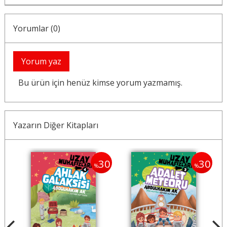
Yorumlar (0)
Yorum yaz
Bu ürün için henüz kimse yorum yazmamış.
Yazarın Diğer Kitapları
40
30
30
%
%