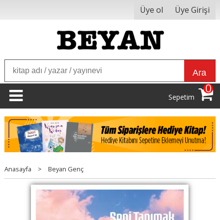
Üye ol
Üye Girişi
Ara
0
Sepetim
Anasayfa
>
Beyan Genç