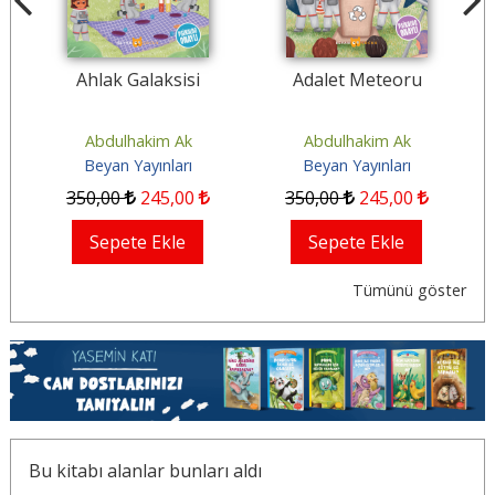
si
Ahlak Galaksisi
Adalet Meteoru
Abdulhakim Ak
Abdulhakim Ak
Beyan Yayınları
Beyan Yayınları
350
,00
245
,00
350
,00
245
,00
Sepete Ekle
Sepete Ekle
Tümünü göster
Bu kitabı alanlar bunları aldı