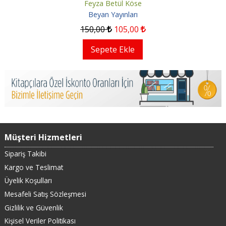
Feyza Betül Köse
Beyan Yayınları
150
,00
105
,00
Sepete Ekle
Müşteri Hizmetleri
Sipariş Takibi
Kargo ve Teslimat
Üyelik Koşulları
Mesafeli Satış Sözleşmesi
Gizlilik ve Güvenlik
Kişisel Veriler Politikası