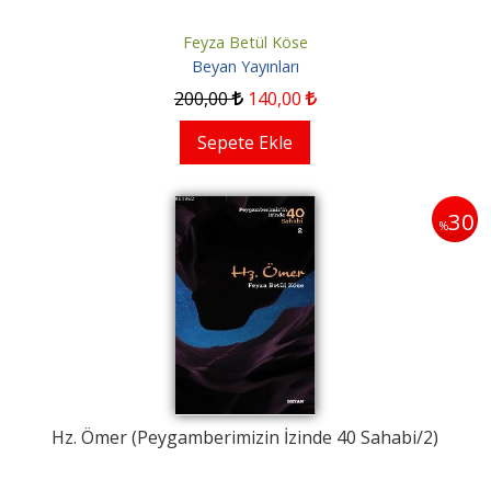
Feyza Betül Köse
Beyan Yayınları
200
,00
140
,00
Sepete Ekle
30
%
Hz. Ömer (Peygamberimizin İzinde 40 Sahabi/2)