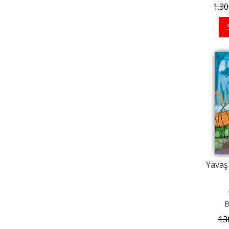
1.30
Yavaş
B
13