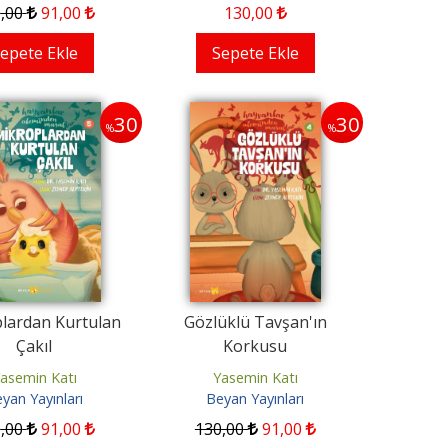
0
,00
91
,00
130
,00
epete Ekle
Sepete Ekle
30
30
%
%
lardan Kurtulan
Gözlüklü Tavşan'ın
Çakıl
Korkusu
asemin Katı
Yasemin Katı
yan Yayınları
Beyan Yayınları
0
,00
91
,00
130
,00
91
,00