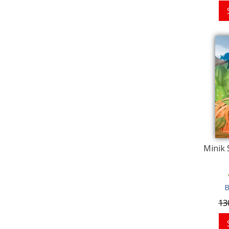
Minik 
B
13