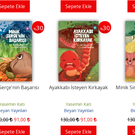
Sepete Ekle
Sepete Ekle
S
30
30
%
%
Serçe'nin Başarısı
Ayakkabı İsteyen Kırkayak
Minik Sin
Yasemin Katı
Yasemin Katı
Y
eyan Yayınları
Beyan Yayınları
Be
0
,00
91
,00
130
,00
91
,00
13
Sepete Ekle
Sepete Ekle
S