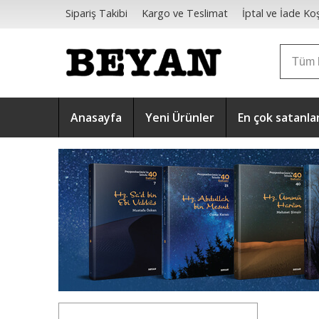
Sipariş Takibi
Kargo ve Teslimat
İptal ve İade Koş
Mesafeli Satış Sözleşmesi
Anasayfa
Yeni Ürünler
En çok satanla