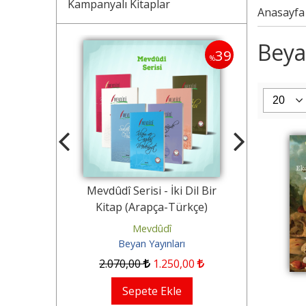
Kampanyalı Kitaplar
Anasayfa
Beyan
40
39
%
%
y (Üçlü) +
Mevdûdî Serisi - İki Dil Bir
Seyyid Kutub 
üçük Boy)
Kitap (Arapça-Türkçe)
Kitap (
ları
Mevdûdî
Sey
Beyan Yayınları
Beya
843
,24
2.070
,00
1.250
,00
1.000
,
kle
Sepete Ekle
Se