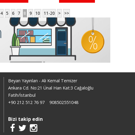
4
5
6
7
8
9
10
11-20
>
>>
Beyan Yayınları - Ali Kemal Temizer
Ankara Cd. No:21 Ünal Han Kat:3 Cağaloğlu
Fatih/İstanbul
+90 212 512 76 97
908502551048
Bizi takip edin