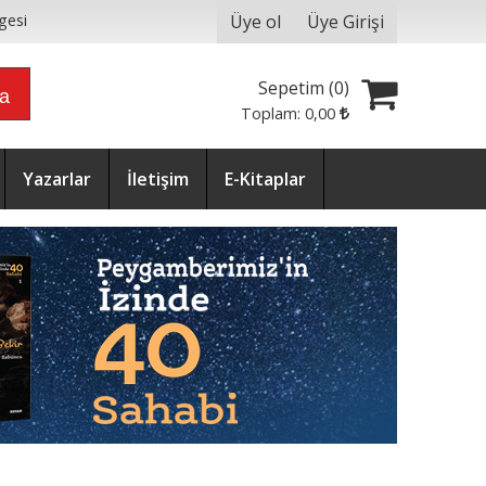
Üye ol
Üye Girişi
gesi
Sepetim (
0
)
ra
Toplam:
0
,00
Yazarlar
İletişim
E-Kitaplar