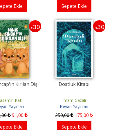
epete Ekle
Sepete Ekle
30
30
%
%
cap'ın Kırılan Dişi
Dostluk Kitabı
asemin Katı
İmam Gazali
yan Yayınları
Beyan Yayınları
0
,00
91
,00
250
,00
175
,00
epete Ekle
Sepete Ekle