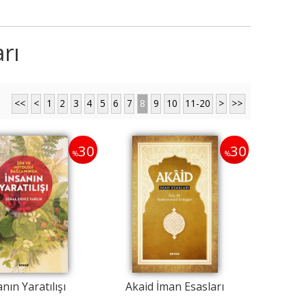
rı
35
52
%
%
<<
<
1
2
3
4
5
6
7
8
9
10
11-20
>
>>
30
30
%
%
Seyfettin Hikayeler Set
Selahaddin Eyyubi
(12 Kitap)
Sempozyumu
Ömer Seyfettin
Ahmet Aktaş
Beyan Yayınları
Beyan Yayınları
1.440
,00
936
,00
3.500
,00
1.675
,76
nın Yaratılışı
Akaid İman Esasları
Sepete Ekle
Sepete Ekle