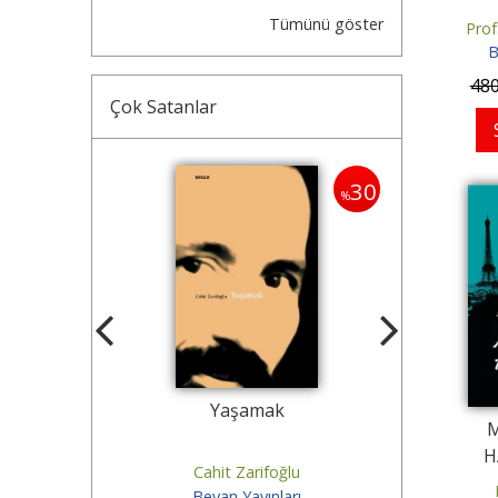
Tümünü göster
Prof
B
48
Çok Satanlar
30
30
%
%
 Adam
Yaşamak
Bir Değir
H
oğlu
Cahit Zarifoğlu
Cahi
ları
Beyan Yayınları
Beya