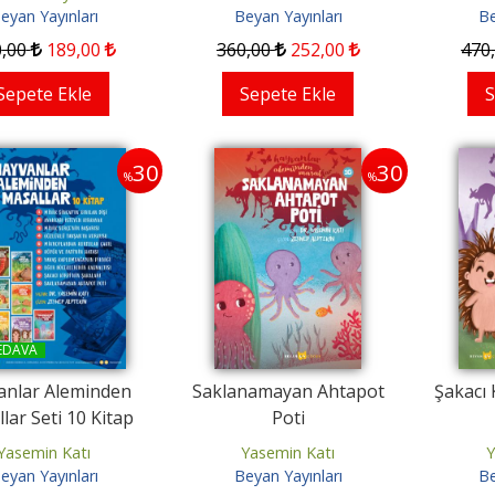
eyan Yayınları
Beyan Yayınları
Be
0
210
,00
120
,00
84
,00
0
,00
189
,00
360
,00
252
,00
470
 Edilemiyor
Temin Edilemiyor
Sepete Ekle
Sepete Ekle
S
30
30
%
%
EDAVA
anlar Aleminden
Saklanamayan Ahtapot
Şakacı 
lar Seti 10 Kitap
Poti
Yasemin Katı
Yasemin Katı
Y
eyan Yayınları
Beyan Yayınları
Be