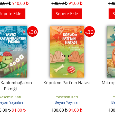
0
,00
910
,00
130
,00
91
,00
13
Sepete Ekle
Sepete Ekle
S
30
30
%
%
 Kaplumbağa'nın
Köpük ve Pati'nin Hatası
Mikrop
Pikniği
Yasemin Katı
Yasemin Katı
Y
eyan Yayınları
Beyan Yayınları
Be
0
,00
91
,00
130
,00
91
,00
13