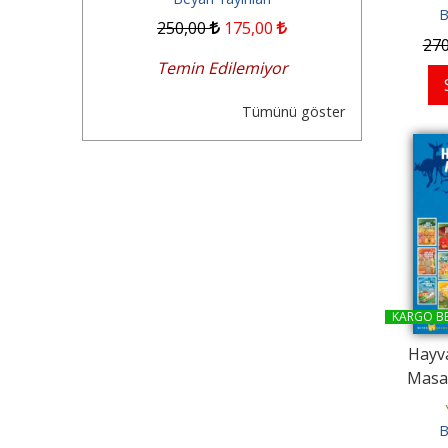
B
6
,50
250
,00
175
,00
300
,0
27
emiyor
Temin Edilemiyor
Temin
Tümünü göster
KARGO B
Hayv
Masal
B