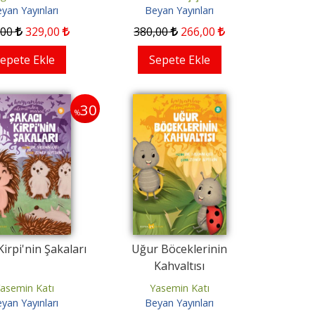
yan Yayınları
Beyan Yayınları
140
,00
98
,00
250
,00
175
,00
,00
329
,00
380
,00
266
,00
Sepete Ekle
Sepete Ekle
epete Ekle
Sepete Ekle
30
%
Kirpi'nin Şakaları
Uğur Böceklerinin
Kahvaltısı
asemin Katı
Yasemin Katı
yan Yayınları
Beyan Yayınları