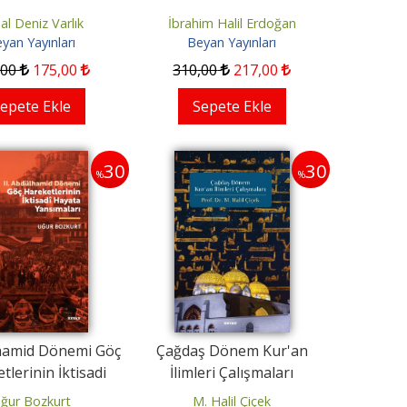
al Deniz Varlık
İbrahim Halil Erdoğan
yan Yayınları
Beyan Yayınları
,00
175
,00
310
,00
217
,00
epete Ekle
Sepete Ekle
30
30
%
%
30
30
%
%
Serçekuş
Ey Oğul
lhamid Dönemi Göç
Çağdaş Dönem Kur'an
tlerinin İktisadi
İlimleri Çalışmaları
Cahit Zarifoğlu
İmam Gazali
ta Yansımaları
ğur Bozkurt
M. Halil Çiçek
Beyan Yayınları
Beyan Yayınları