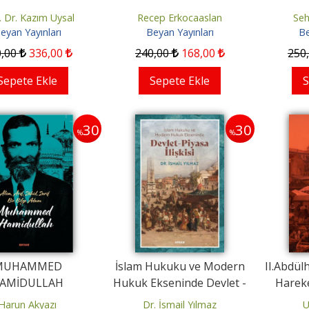
. Dr. Kazım Uysal
Recep Erkocaaslan
Seh
eyan Yayınları
Beyan Yayınları
Be
0
,00
336
,00
240
,00
168
,00
250
Sepete Ekle
Sepete Ekle
S
30
30
%
%
30
30
%
%
mendir Bu Dünya
Yürekdede ile Padişah
MUHAMMED
İslam Hukuku ve Modern
II.Abdü
AMİDULLAH
Hukuk Ekseninde Devlet -
Hareke
t Zarifoğlu
Cahit Zarifoğlu
Piyasa İlişkisi
Haya
Harun Akyazı
Dr. İsmail Yılmaz
U
n Yayınları
Beyan Yayınları