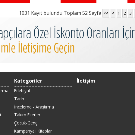
1031 Kayıt bulundu Toplam 52 Sayfa
<<
<
1
2
3
Kategoriler
İletişim
Sırma
Edebiyat
Tarih
İnceleme - Araştırma
n
Takım Eserler
Çocuk-Genç
Kampanyalı Kitaplar