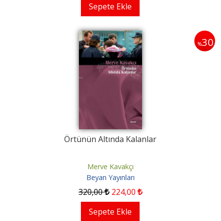
Sepete Ekle
30
%
Örtünün Altında Kalanlar
Merve Kavakçı
Beyan Yayınları
320
,00
224
,00
Sepete Ekle