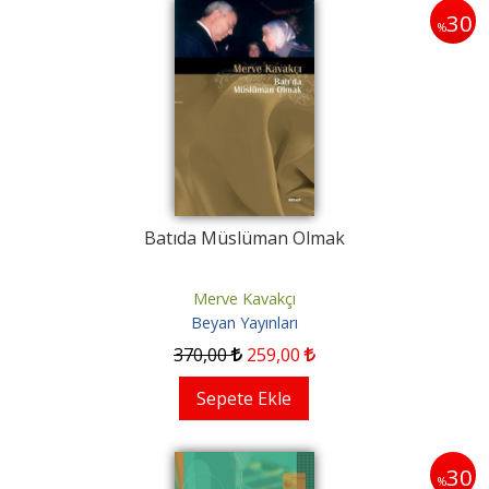
30
%
Batıda Müslüman Olmak
Merve Kavakçı
Beyan Yayınları
370
,00
259
,00
Sepete Ekle
30
%