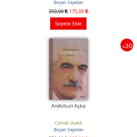
Beyan Yayınları
250
,00
175
,00
Sepete Ekle
30
%
Andolsun Aşka
Cumali Ünaldı
Beyan Yayınları