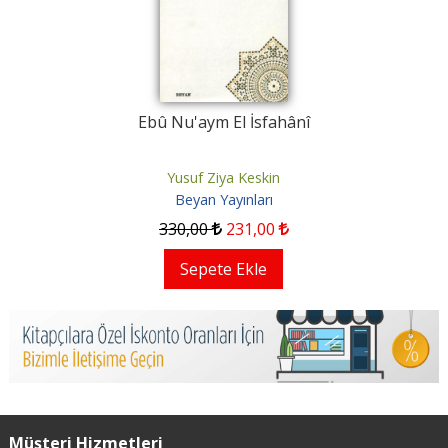
Ebû Nu'aym El İsfahânî
Yusuf Ziya Keskin
Beyan Yayınları
330
,00
231
,00
Sepete Ekle
Müşteri Hizmetleri