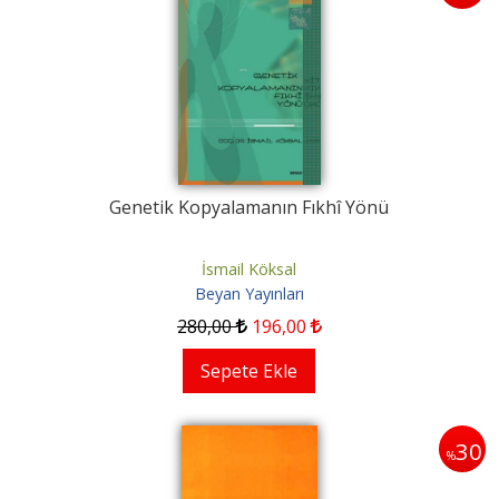
Genetik Kopyalamanın Fıkhî Yönü
İsmail Köksal
Beyan Yayınları
280
,00
196
,00
Sepete Ekle
30
%