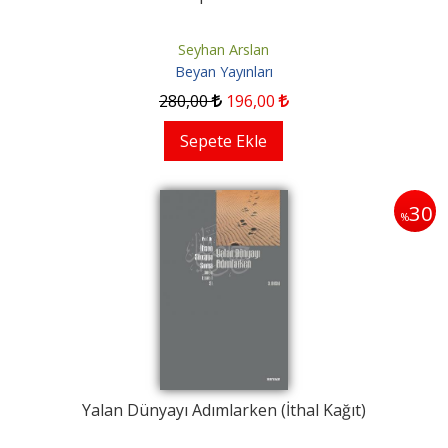
Seyhan Arslan
Beyan Yayınları
280
,00
196
,00
Sepete Ekle
30
%
Yalan Dünyayı Adımlarken (İthal Kağıt)