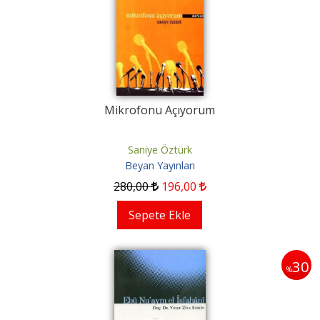
Mikrofonu Açıyorum
Saniye Öztürk
Beyan Yayınları
280
,00
196
,00
Sepete Ekle
30
%