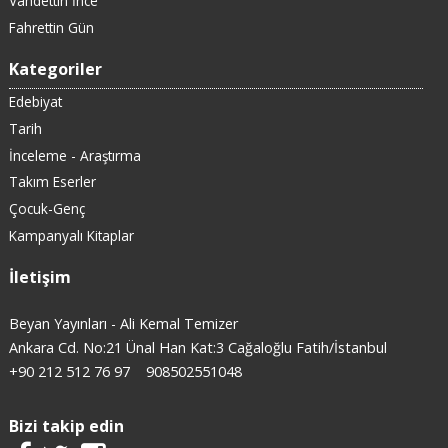
Vahdettin İnce
Fahrettin Gün
Kategoriler
Edebiyat
Tarih
İnceleme - Araştırma
Takım Eserler
Çocuk-Genç
Kampanyalı Kitaplar
İletişim
Beyan Yayınları - Ali Kemal Temizer
Ankara Cd. No:21 Ünal Han Kat:3 Cağaloğlu Fatih/İstanbul
+90 212 512 76 97
908502551048
Bizi takip edin