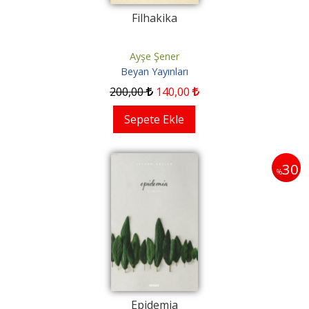
Filhakika
Ayşe Şener
Beyan Yayınları
200
,00
140
,00
Sepete Ekle
30
%
Epidemia