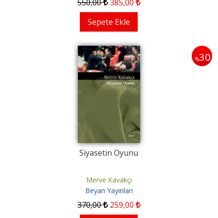
550
,00
385
,00
Sepete Ekle
30
%
Siyasetin Oyunu
Merve Kavakçı
Beyan Yayınları
370
,00
259
,00