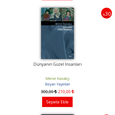
30
%
Dünyanın Güzel İnsanları
Merve Kavakçı
Beyan Yayınları
300
,00
210
,00
Sepete Ekle