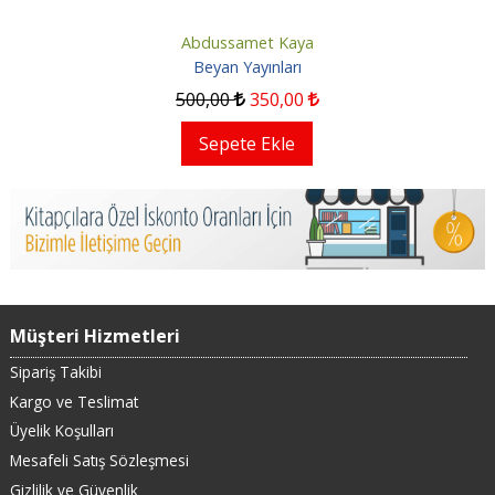
Abdussamet Kaya
Beyan Yayınları
500
,00
350
,00
Sepete Ekle
Müşteri Hizmetleri
Sipariş Takibi
Kargo ve Teslimat
Üyelik Koşulları
Mesafeli Satış Sözleşmesi
Gizlilik ve Güvenlik