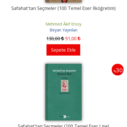
Safahat'tan Seçmeler (100 Temel Eser İlköğretim)
Mehmed Âkif Ersoy
Beyan Yayınları
130
,00
91
,00
Sepete Ekle
30
%
Safahat'tan Seçmeler (100 Temel Eser Lise)