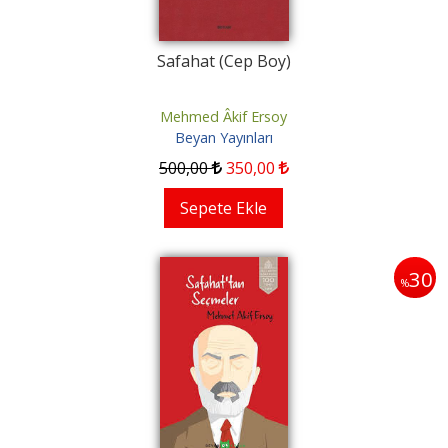
Safahat (Cep Boy)
Mehmed Âkif Ersoy
Beyan Yayınları
500
,00
350
,00
Sepete Ekle
30
%