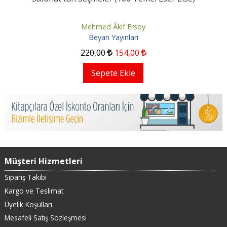
Mehmed Âkif Ersoy
Beyan Yayınları
220
,00
154
,00
Sepete Ekle
Müşteri Hizmetleri
Sipariş Takibi
Kargo ve Teslimat
Üyelik Koşulları
Mesafeli Satış Sözleşmesi