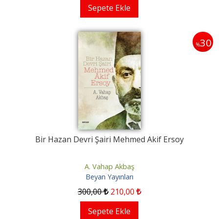
Sepete Ekle
30
%
Bir Hazan Devri Şairi Mehmed Akif Ersoy
A. Vahap Akbaş
Beyan Yayınları
300
,00
210
,00
Sepete Ekle