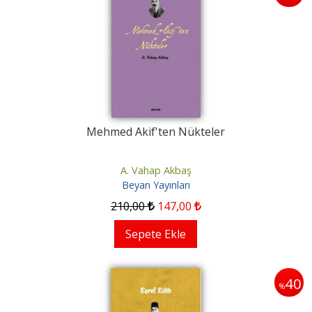
Mehmed Akif'ten Nükteler
A. Vahap Akbaş
Beyan Yayınları
210
,00
147
,00
Sepete Ekle
40
%