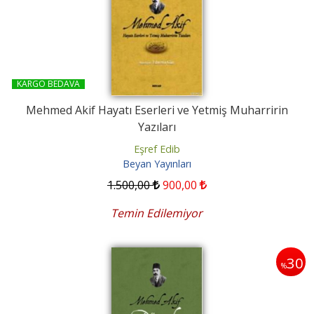
KARGO BEDAVA
Mehmed Akif Hayatı Eserleri ve Yetmiş Muharririn
Yazıları
Eşref Edib
Beyan Yayınları
1.500
,00
900
,00
Temin Edilemiyor
30
%