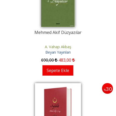
Mehmed Akif Düzyazılar
A. Vahap Akbaş
Beyan Yayınları
690
,00
483
,00
Sepete Ekle
30
%