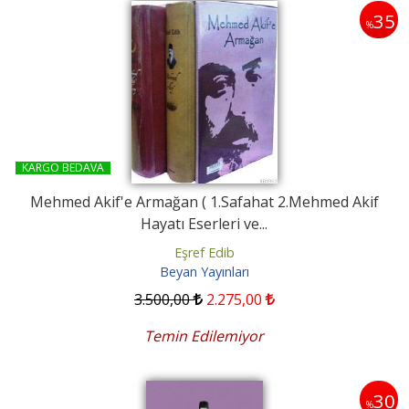
35
%
KARGO BEDAVA
Mehmed Akif'e Armağan ( 1.Safahat 2.Mehmed Akif
Hayatı Eserleri ve...
Eşref Edib
Beyan Yayınları
3.500
,00
2.275
,00
Temin Edilemiyor
30
%