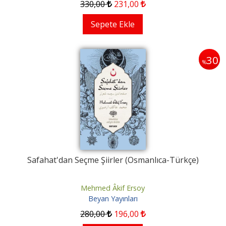
330
,00
231
,00
Sepete Ekle
30
%
Safahat'dan Seçme Şiirler (Osmanlıca-Türkçe)
Mehmed Âkif Ersoy
Beyan Yayınları
280
,00
196
,00