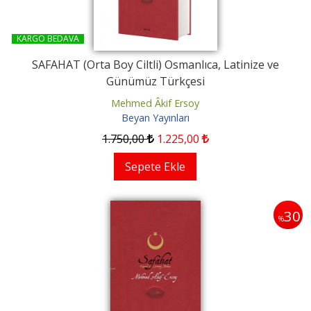
KARGO BEDAVA
SAFAHAT (Orta Boy Ciltli) Osmanlıca, Latinize ve
Günümüz Türkçesi
Mehmed Âkif Ersoy
Beyan Yayınları
1.750
,00
1.225
,00
Sepete Ekle
30
%