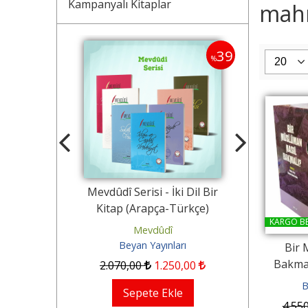
Kampanyalı Kitaplar
mahm
40
39
%
%
y (Üçlü) +
Mevdûdî Serisi - İki Dil Bir
Seyyid Kutub 
üçük Boy)
Kitap (Arapça-Türkçe)
Kitap (
KARGO B
ları
Mevdûdî
Sey
Beyan Yayınları
Beya
Bir 
843
,24
Bakmal
2.070
,00
1.250
,00
1.000
,
kle
B
Sepete Ekle
Se
4.55