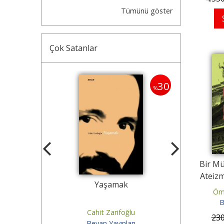
Tümünü göster
Çok Satanlar
30
30
%
%
Bir M
Ateizm
 Adam
Yaşamak
Bir Değir
Öm
B
oğlu
Cahit Zarifoğlu
Cahi
23
ları
Beyan Yayınları
Beya