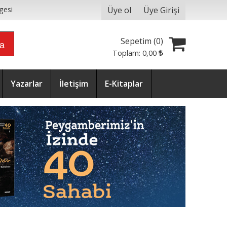
Üye ol
Üye Girişi
gesi
Sepetim (
0
)
ra
Toplam:
0
,00
Yazarlar
İletişim
E-Kitaplar