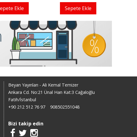
epete Ekle
Sepete Ekle
140
,00
98
,00
250
,00
175
,00
Sepete Ekle
Sepete Ekle
Beyan Yayınları - Ali Kemal Temizer
Ankara Cd. No:21 Ünal Han Kat:3 Cağaloğlu
Fatih/İstanbul
+90 212 512 76 97
908502551048
Bizi takip edin