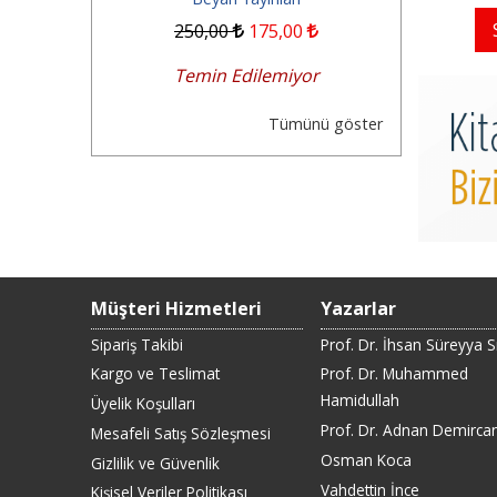
6
,50
250
,00
175
,00
300
,0
emiyor
Temin Edilemiyor
Temin
Tümünü göster
Müşteri Hizmetleri
Yazarlar
Sipariş Takibi
Prof. Dr. İhsan Süreyya 
Kargo ve Teslimat
Prof. Dr. Muhammed
Hamidullah
Üyelik Koşulları
Prof. Dr. Adnan Demirca
Mesafeli Satış Sözleşmesi
Osman Koca
Gizlilik ve Güvenlik
Vahdettin İnce
Kişisel Veriler Politikası