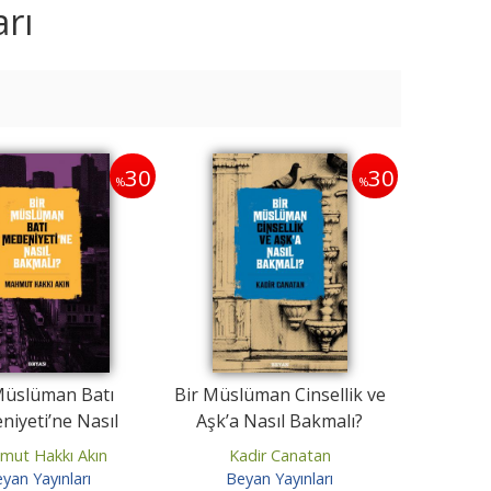
rı
35
52
%
%
30
30
%
%
Seyfettin Hikayeler Set
Selahaddin Eyyubi
(12 Kitap)
Sempozyumu
Ömer Seyfettin
Ahmet Aktaş
Beyan Yayınları
Beyan Yayınları
Müslüman Batı
Bir Müslüman Cinsellik ve
iyeti’ne Nasıl
Aşk’a Nasıl Bakmalı?
1.440
,00
936
,00
3.500
,00
1.675
,76
Bakmalı?
mut Hakkı Akın
Kadir Canatan
Sepete Ekle
Sepete Ekle
yan Yayınları
Beyan Yayınları