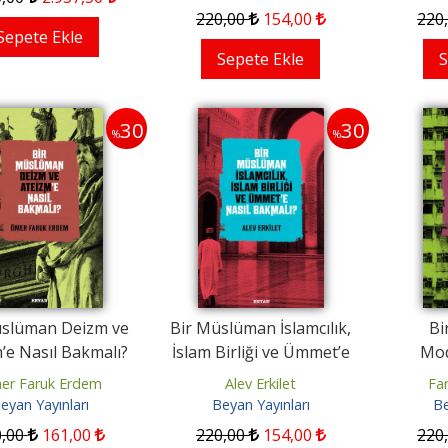
220
,00
154
,00
220
Sepete Ekle
Sepete Ekle
S
30
30
%
%
30
30
%
%
üslüman Deizm ve
Bir Müslüman İslamcılık,
Bi
’e Nasıl Bakmalı?
İslam Birliği ve Ümmet’e
Mod
mendir Bu Dünya
Yürekdede ile Padişah
Nasıl Bakmalı?
Mode
er Faruk Erdem
Alev Erkilet
Fa
eyan Yayınları
Beyan Yayınları
Be
t Zarifoğlu
Cahit Zarifoğlu
0
,00
161
,00
220
,00
154
,00
220
n Yayınları
Beyan Yayınları