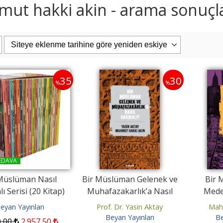
ut hakki akin - arama sonuçla
40
40
%
%
35
30
%
%
Serisi - İki Dil Bir
Hasan El-Benna Serisi - İki Dil
Ömer 
Arapça-Türkçe)
Bir Kitap (Arapça-Türkçe)
EDAVA
yid Kutub
Hasan El-Benna
n Yayınları
Beyan Yayınları
Müslüman Nasıl
Bir Müslüman Gelenek ve
Bir 
ı Serisi (20 Kitap)
Muhafazakarlık’a Nasıl
Meden
00
600
,00
2.360
,00
1.400
,00
Bakmalı?
eyan Yayınları
Prof. Dr. Yasin Aktay
Mah
pete Ekle
Sepete Ekle
Beyan Yayınları
Be
0
,00
2.957
,50