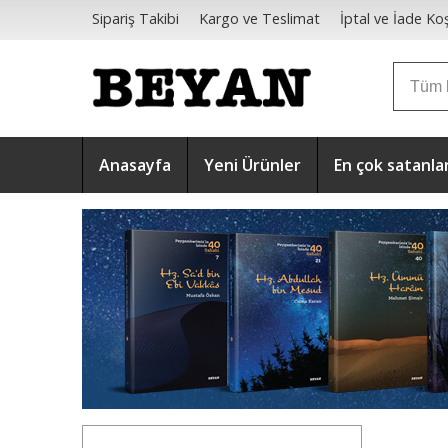
Sipariş Takibi
Kargo ve Teslimat
İptal ve İade Koş
Mesafeli Satış Sözleşmesi
Anasayfa
Yeni Ürünler
En çok satanla