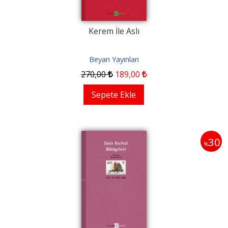
Kerem İle Aslı
Beyan Yayınları
270
,00
189
,00
Sepete Ekle
30
%