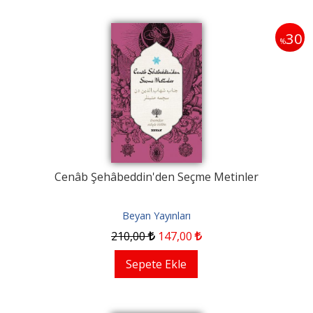
30
%
Cenâb Şehâbeddin'den Seçme Metinler
Beyan Yayınları
210
,00
147
,00
Sepete Ekle