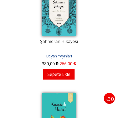
Şahmeran Hikayesi
Beyan Yayınları
380
,00
266
,00
Sepete Ekle
30
%