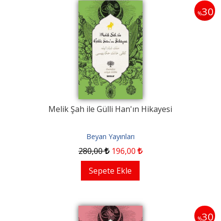
30
%
Melik Şah ile Gülli Han'ın Hikayesi
Beyan Yayınları
280
,00
196
,00
Sepete Ekle
30
%