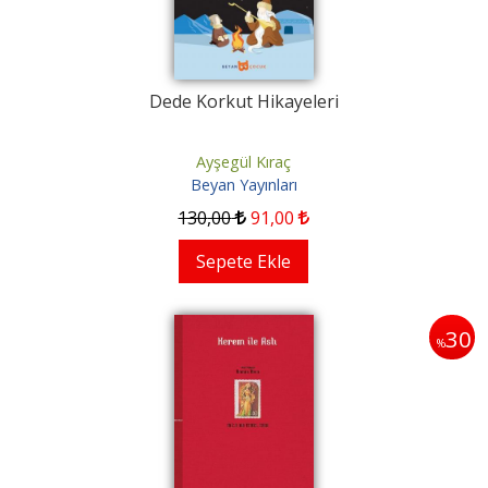
Dede Korkut Hikayeleri
Ayşegül Kıraç
Beyan Yayınları
130
,00
91
,00
Sepete Ekle
30
%