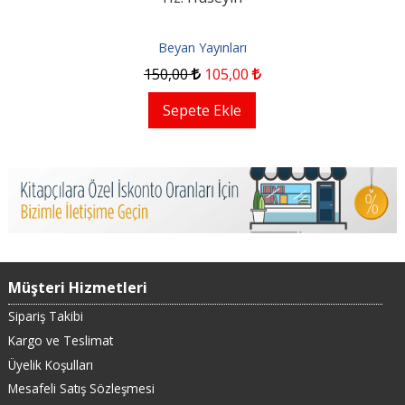
Beyan Yayınları
150
,00
105
,00
Sepete Ekle
Müşteri Hizmetleri
Sipariş Takibi
Kargo ve Teslimat
Üyelik Koşulları
Mesafeli Satış Sözleşmesi