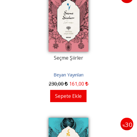
Seçme Şiirler
Beyan Yayınları
230
,00
161
,00
Sepete Ekle
30
%