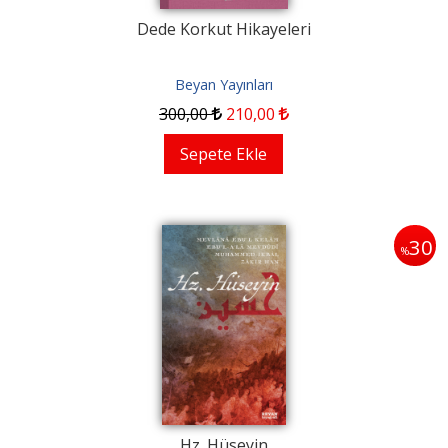
Dede Korkut Hikayeleri
Beyan Yayınları
300
,00
210
,00
Sepete Ekle
30
%
Hz. Hüseyin