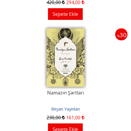
420
,00
294
,00
Sepete Ekle
30
%
Namazın Şartları
Beyan Yayınları
230
,00
161
,00
Sepete Ekle