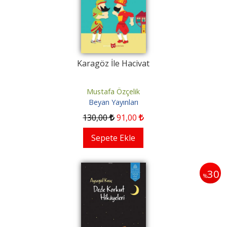
Karagöz İle Hacivat
Mustafa Özçelik
Beyan Yayınları
130
,00
91
,00
Sepete Ekle
30
%