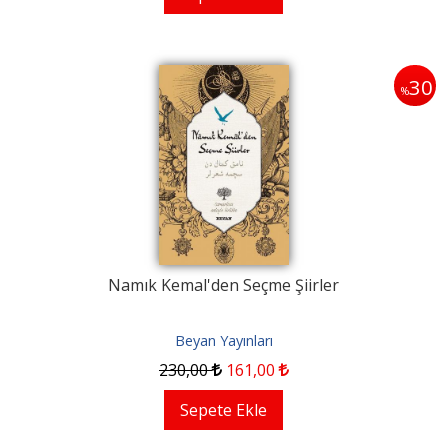
30
%
Namık Kemal'den Seçme Şiirler
Beyan Yayınları
230
,00
161
,00
Sepete Ekle