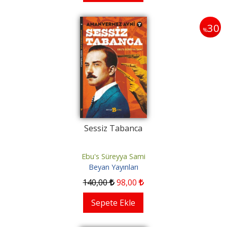
30
%
Sessiz Tabanca
Ebu's Süreyya Sami
Beyan Yayınları
140
,00
98
,00
Sepete Ekle