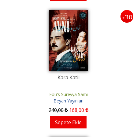
30
%
Kara Katil
Ebu's Süreyya Sami
Beyan Yayınları
240
,00
168
,00
Sepete Ekle