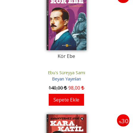
Kör Ebe
Ebu's Süreyya Sami
Beyan Yayınları
140
,00
98
,00
Sepete Ekle
30
%