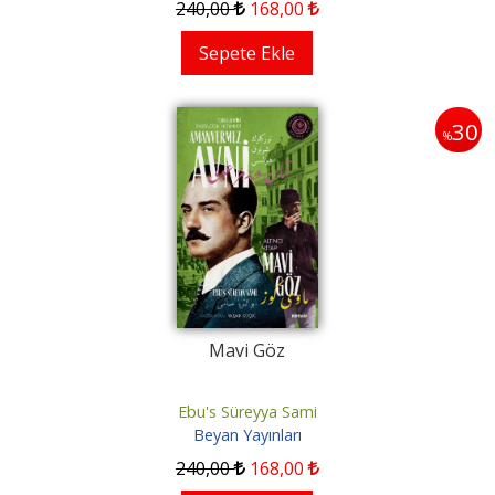
240
,00
168
,00
Sepete Ekle
30
%
Mavi Göz
Ebu's Süreyya Sami
Beyan Yayınları
240
,00
168
,00