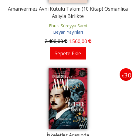
Amanvermez Avni Kutulu Takım (10 Kitap) Osmanlıca
Aslıyla Birlikte
Ebu's Süreyya Sami
Beyan Yayınları
2.400
,00
1.560
,00
Sepete Ekle
30
%
İskeletler Arasında