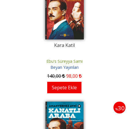
Kara Katil
Ebu's Süreyya Sami
Beyan Yayınları
140
,00
98
,00
Sepete Ekle
30
%