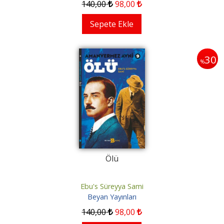
140
,00
98
,00
Sepete Ekle
30
%
Ölü
Ebu's Süreyya Sami
Beyan Yayınları
140
,00
98
,00