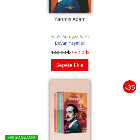
Yanmış Adam
Ebu's Süreyya Sami
Beyan Yayınları
140
,00
98
,00
Sepete Ekle
35
%
KARGO BEDAVA