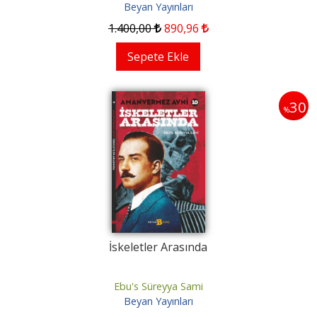
Beyan Yayınları
1.400
,00
890
,96
Sepete Ekle
30
%
İskeletler Arasında
Ebu's Süreyya Sami
Beyan Yayınları