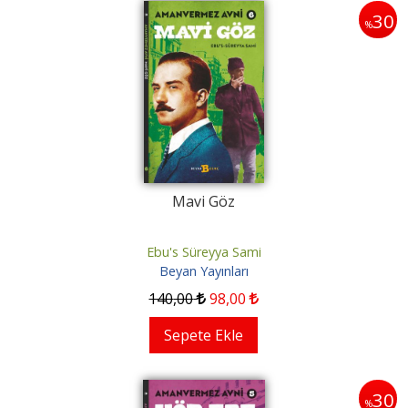
30
%
Mavi Göz
Ebu's Süreyya Sami
Beyan Yayınları
140
,00
98
,00
Sepete Ekle
30
%