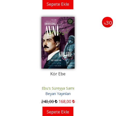
Sepete Ekle
30
%
Kör Ebe
Ebu's Süreyya Sami
Beyan Yayınları
240
,00
168
,00
Sepete Ekle