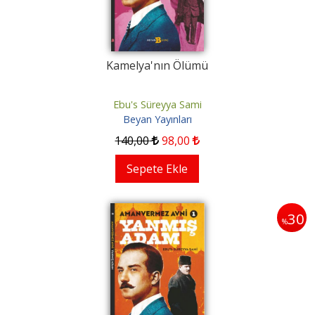
Kamelya'nın Ölümü
Ebu's Süreyya Sami
Beyan Yayınları
140
,00
98
,00
Sepete Ekle
30
%