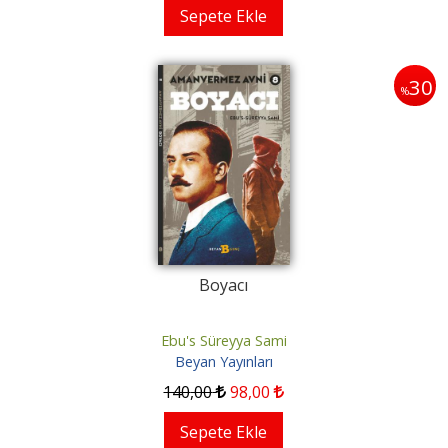
Sepete Ekle
30
%
Boyacı
Ebu's Süreyya Sami
Beyan Yayınları
140
,00
98
,00
Sepete Ekle