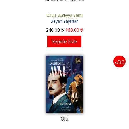
Ebu's Süreyya Sami
Beyan Yayınları
240
,00
168
,00
Sepete Ekle
30
%
Ölü