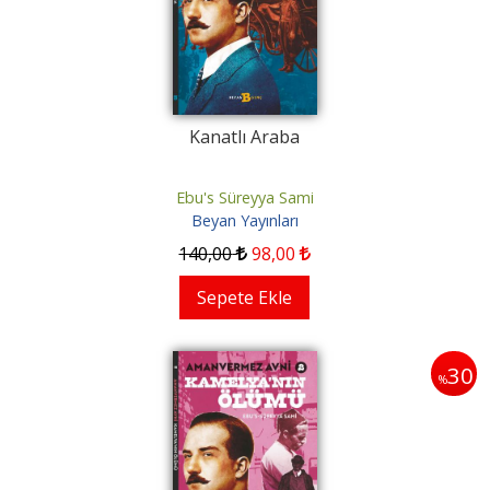
Kanatlı Araba
Ebu's Süreyya Sami
Beyan Yayınları
140
,00
98
,00
Sepete Ekle
30
%