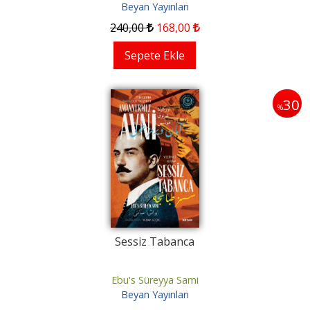
Beyan Yayınları
240
,00
168
,00
Sepete Ekle
30
%
Sessiz Tabanca
Ebu's Süreyya Sami
Beyan Yayınları