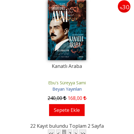
30
%
Kanatlı Araba
Ebu's Süreyya Sami
Beyan Yayınları
240
,00
168
,00
Sepete Ekle
22 Kayıt bulundu Toplam 2 Sayfa
<<
<
1
2
>
>>