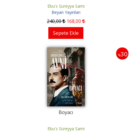
Ebu's Süreyya Sami
Beyan Yayınları
240
,00
168
,00
Sepete Ekle
30
%
Boyacı
Ebu's Süreyya Sami