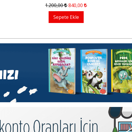
1.200
,00
840
,00
Sepete Ekle