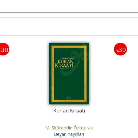
30
30
%
%
Kur'an Kıraatı
M. Sirâceddin Öztoprak
Beyan Yayınları