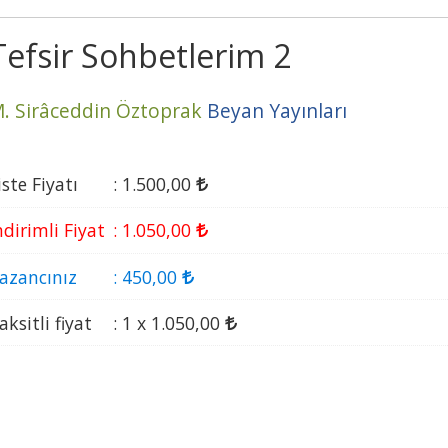
Tefsir Sohbetlerim 2
. Sirâceddin Öztoprak
Beyan Yayınları
iste Fiyatı
:
1.500
,00
ndirimli Fiyat
:
1.050
,00
azancınız
:
450
,00
aksitli fiyat
:
1 x
1.050
,00