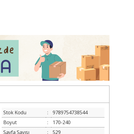
Stok Kodu
:
9789754738544
Boyut
:
170-240
Sayfa Sayısı
:
529