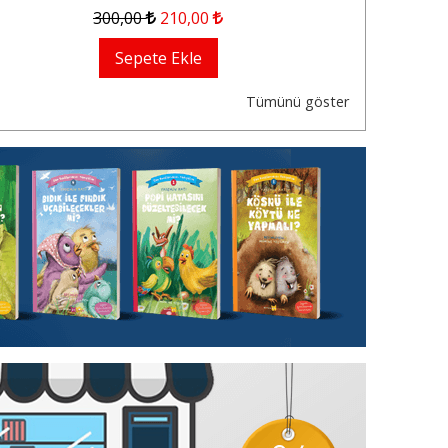
300
,00
210
,00
Sepete Ekle
Tümünü göster