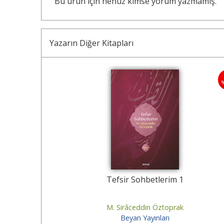
Bu ürün için henüz kimse yorum yazmamış.
Yazarın Diğer Kitapları
30
%
mür
Tefsir Sohbetlerim 1
M. Sirâceddin Öztoprak
Beyan Yayınları