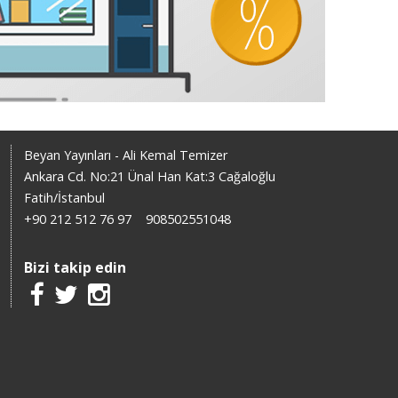
Beyan Yayınları - Ali Kemal Temizer
Ankara Cd. No:21 Ünal Han Kat:3 Cağaloğlu
Fatih/İstanbul
+90 212 512 76 97
908502551048
Bizi takip edin