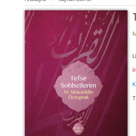
M
L
İ
K
T