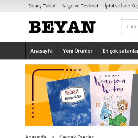
Sipariş Takibi
Kargo ve Teslimat
İptal ve İade Koş
Mesafeli Satış Sözleşmesi
Anasayfa
Yeni Ürünler
En çok satanla
Anasayfa
>
Kaynak Eserler