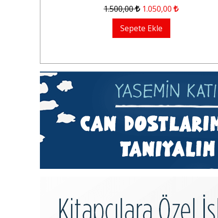
1.500
,00
1.050
,00
Sepete Ekle