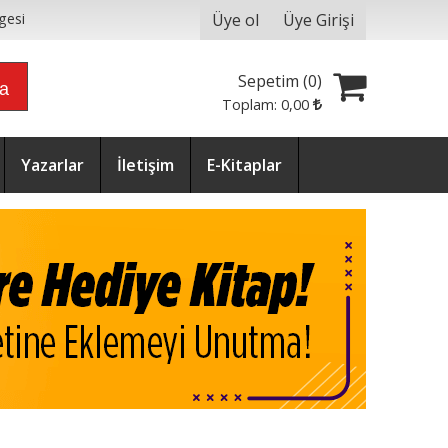
Üye ol
Üye Girişi
gesi
Sepetim (
0
)
ra
Toplam:
0
,00
Yazarlar
İletişim
E-Kitaplar