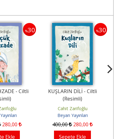
30
30
%
%
ADE - Ciltli
KUŞLARIN DİLİ - Ciltli
MOTORLU 
simli)
(Resimli)
(R
Zarifoğlu
Cahit Zarifoğlu
Cahit
Yayınları
Beyan Yayınları
Beyan
280
,00
400
,00
280
,00
400
,00
te Ekle
Sepete Ekle
Sep