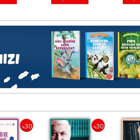
30
30
%
%