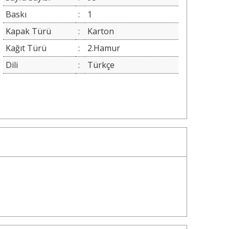
Baskı
:
1
Kapak Türü
:
Karton
Kağıt Türü
:
2.Hamur
Dili
:
Türkçe