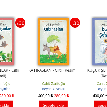
30
30
%
%
R - Ciltli
KATIRASLAN - Ciltli (Resimli)
KÜÇÜK ŞEHZ
mli)
(Re
rifoğlu
Cahit Zarifoğlu
Cahit 
yınları
Beyan Yayınları
Beyan 
280
,00
400
,00
280
,00
400
,00
 Ekle
Sepete Ekle
Sepe