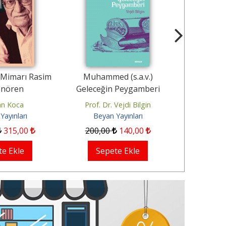
n Mimarı Rasim
Muhammed (s.a.v.)
Bir Diriliş 
nören
Geleceğin Peygamberi
n Koca
Prof. Dr. Vejdi Bilgin
Editör:
Yayınları
Beyan Yayınları
Beyan
315
,00
200
,00
140
,00
850
,00
te Ekle
Sepete Ekle
Sep