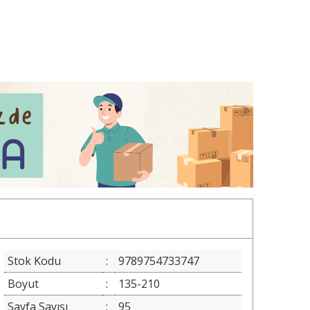
Stok Kodu
:
9789754733747
Boyut
:
135-210
Sayfa Sayısı
:
95