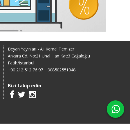
Beyan Yayınları - Ali Kemal Temizer
Ankara Cd. No:21 Ünal Han Kat:3 Cağaloğlu
Fatih/İstanbul
+90 212 512 76 97
908502551048
Bizi takip edin
X