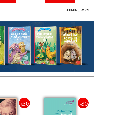
Tümünü göster
30
30
%
%