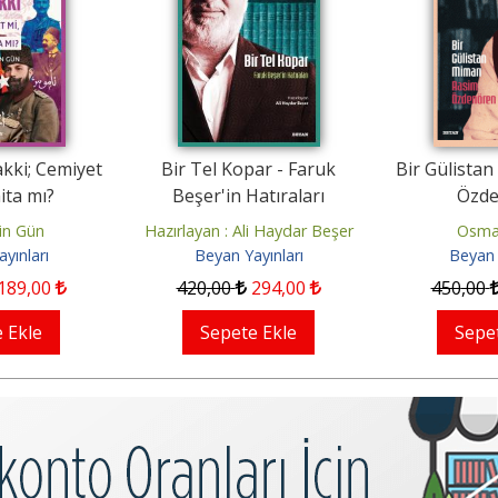
akki; Cemiyet
Bir Tel Kopar - Faruk
Bir Gülista
ita mı?
Beşer'in Hatıraları
Özde
in Gün
Hazırlayan : Ali Haydar Beşer
Osma
yınları
Beyan Yayınları
Beyan 
189
,00
420
,00
294
,00
450
,00
 Ekle
Sepete Ekle
Sepe