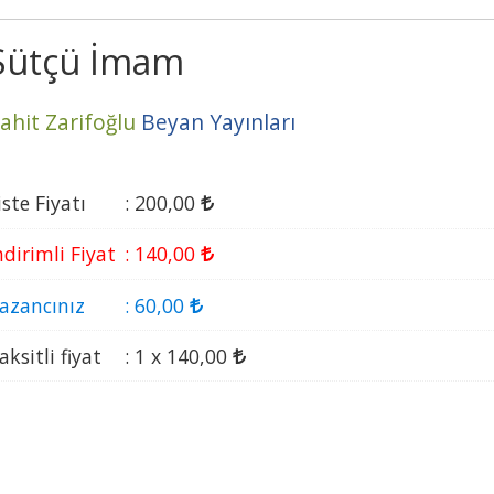
Sütçü İmam
ahit Zarifoğlu
Beyan Yayınları
iste Fiyatı
:
200
,00
ndirimli Fiyat
:
140
,00
azancınız
:
60
,00
aksitli fiyat
:
1 x
140
,00