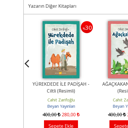
Yazarın Diğer Kitapları
35
30
%
%
ÇOCUK
YÜREKDEDE İLE PADİŞAH -
AĞAÇKAKANLA
kli Ciltli
Ciltli (Resimli)
(Resi
9 Kitap)
ifoğlu
Cahit Zarifoğlu
Cahit Za
ınları
Beyan Yayınları
Beyan Ya
.340
,00
400
,00
280
,00
400
,00
Ekle
Sepete Ekle
Sepete