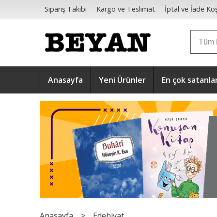
Sipariş Takibi
Kargo ve Teslimat
İptal ve İade Koş
Mesafeli Satış Sözleşmesi
Anasayfa
Yeni Ürünler
En çok satanla
Anasayfa
>
Edebiyat