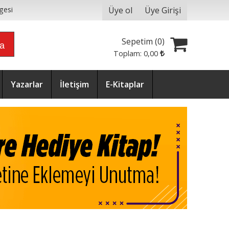
Üye ol
Üye Girişi
gesi
Sepetim (
0
)
ra
Toplam:
0
,00
Yazarlar
İletişim
E-Kitaplar