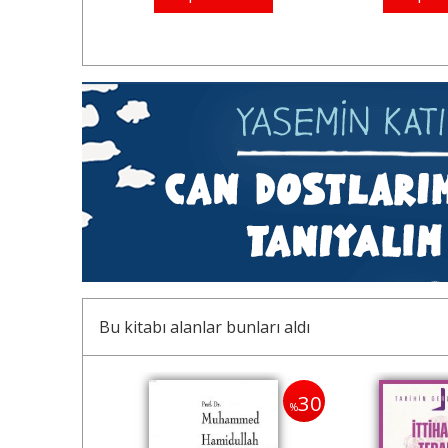
Bu kitabı alanlar bunları aldı
30
30
%
%