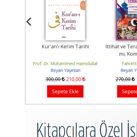
özleri
Kur'an'ı Kerim Tarihi
İttihat ve Ter
mi, Kom
bettin
Prof. Dr. Muhammed Hamidullah
Fahrett
ınları
Beyan Yayınları
Beyan Ya
1
,00
300
,00
210
,00
270
,00
Ekle
Sepete Ekle
Sepete