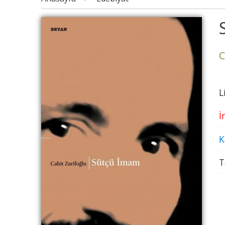
C
L
İ
K
T