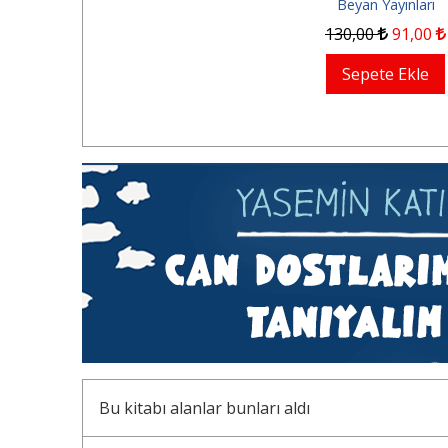
Beyan Yayınları
130
,00
91
,00
Sepete Ekle
Bu kitabı alanlar bunları aldı