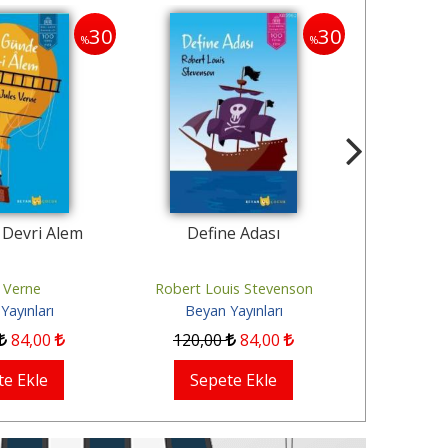
30
30
%
%
 Devri Alem
Define Adası
Gulliver'in
M
s Verne
Robert Louis Stevenson
Jona
Yayınları
Beyan Yayınları
Beyan
84
,00
120
,00
84
,00
400
,00
te Ekle
Sepete Ekle
Sep