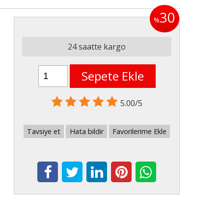
30
%
24 saatte kargo
Sepete Ekle
5.00/5
Tavsiye et
Hata bildir
Favorilerime Ekle