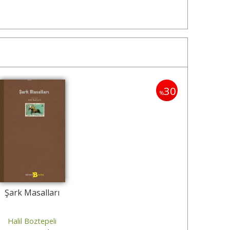
30
%
Şark Masalları
Halil Boztepeli