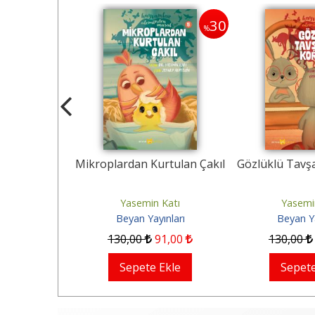
30
30
%
%
in Şakaları
Mikroplardan Kurtulan Çakıl
Gözlüklü Tavş
Katı
Yasemin Katı
Yasemi
ınları
Beyan Yayınları
Beyan Ya
1
,00
130
,00
91
,00
130
,00
Ekle
Sepete Ekle
Sepete