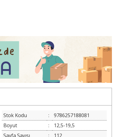
Stok Kodu
:
9786257188081
Boyut
:
12,5-19,5
Sayfa Sayısı
:
112