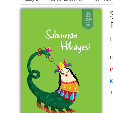
H
L
İ
K
T