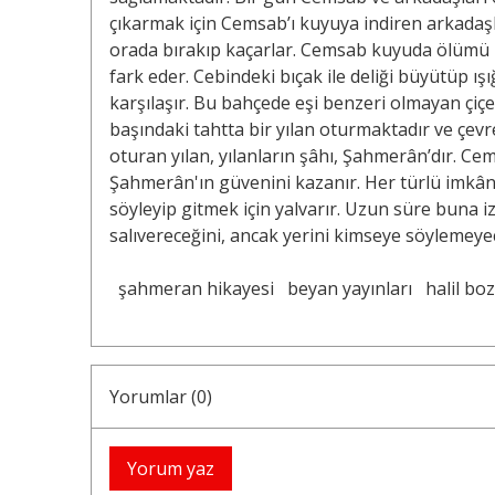
çıkarmak için Cemsab’ı kuyuya indiren arkadaşl
orada bırakıp kaçarlar. Cemsab kuyuda ölümü be
fark eder. Cebindeki bıçak ile deliği büyütüp ı
karşılaşır. Bu bahçede eşi benzeri olmayan çi
başındaki tahtta bir yılan oturmaktadır ve çev
oturan yılan, yılanların şâhı, Şahmerân’dır. C
Şahmerân'ın güvenini kazanır. Her türlü imkân
söyleyip gitmek için yalvarır. Uzun süre buna
salıvereceğini, ancak yerini kimseye söylemeyec
şahmeran hikayesi
beyan yayınları
halil boz
Yorumlar (0)
Yorum yaz