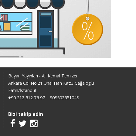
Beyan Yayınları - Ali Kemal Temizer
Ankara Cd. No:21 Ünal Han Kat:3 Cağaloğlu
Fatih/İstanbul
+90 212 512 76 97
908502551048
Bizi takip edin