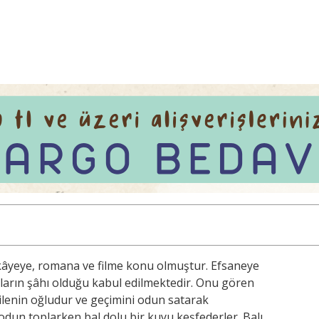
kâyeye, romana ve filme konu olmuştur. Efsaneye
ların şâhı olduğu kabul edilmektedir. Onu gören
ilenin oğludur ve geçimini odun satarak
dun toplarken bal dolu bir kuyu keşfederler. Balı