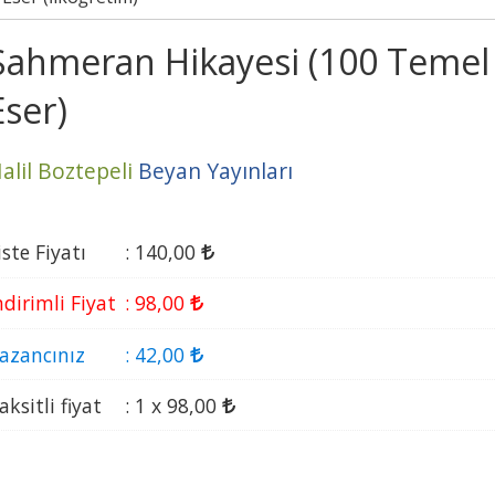
Şahmeran Hikayesi (100 Temel
Eser)
alil Boztepeli
Beyan Yayınları
iste Fiyatı
:
140
,00
ndirimli Fiyat
:
98
,00
azancınız
:
42
,00
aksitli fiyat
:
1 x
98
,00