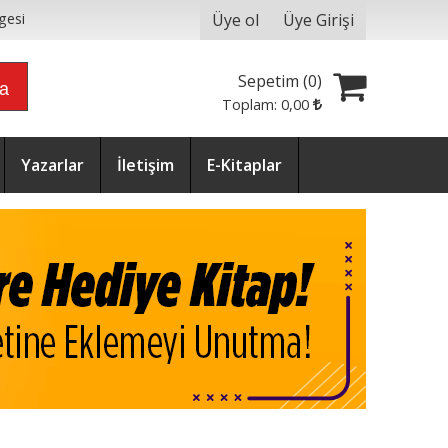
Üye ol
Üye Girişi
gesi
Sepetim (
0
)
ra
Toplam:
0
,00
Yazarlar
İletişim
E-Kitaplar