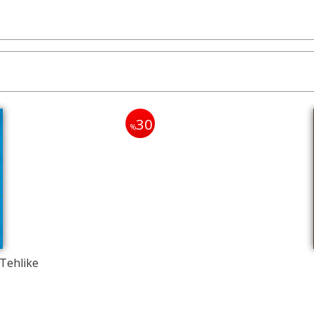
30
%
Tehlike