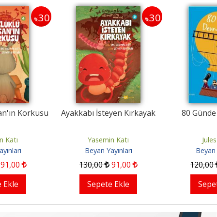
30
30
%
%
an'ın Korkusu
Ayakkabı İsteyen Kırkayak
80 Günde
n Katı
Yasemin Katı
Jule
yınları
Beyan Yayınları
Beyan 
91
,00
130
,00
91
,00
120
,00
 Ekle
Sepete Ekle
Sepe