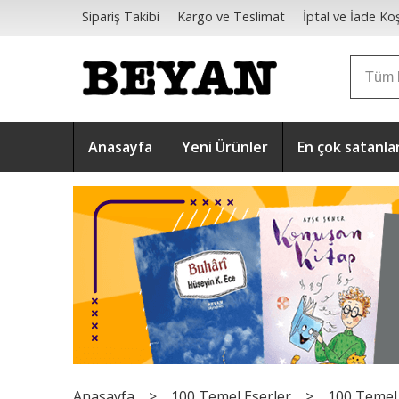
Sipariş Takibi
Kargo ve Teslimat
İptal ve İade Koş
Mesafeli Satış Sözleşmesi
Anasayfa
Yeni Ürünler
En çok satanla
Anasayfa
>
100 Temel Eserler
>
100 Temel 