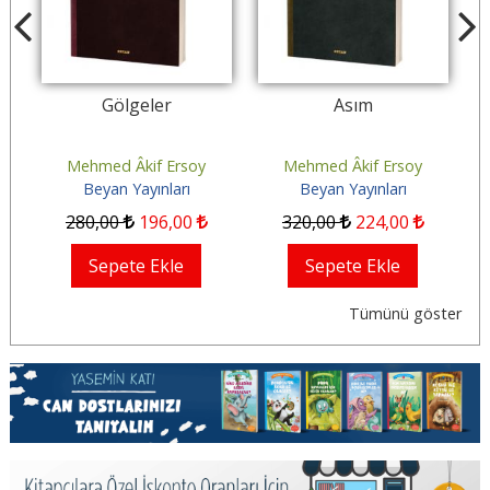
Gölgeler
Asım
Mehmed Âkif Ersoy
Mehmed Âkif Ersoy
Beyan Yayınları
Beyan Yayınları
280
,00
196
,00
320
,00
224
,00
Sepete Ekle
Sepete Ekle
Tümünü göster