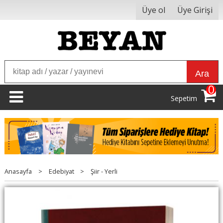
Üye ol
Üye Girişi
Ara
0
Sepetim
Anasayfa
>
Edebiyat
>
Şiir - Yerli