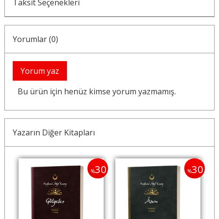
Taksit Seçenekleri
Yorumlar (0)
Yorum yaz
Bu ürün için henüz kimse yorum yazmamış.
Yazarın Diğer Kitapları
35
30
30
%
%