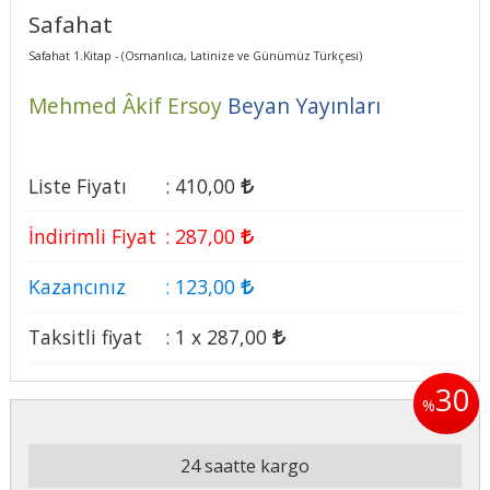
Safahat
Safahat 1.Kitap - (Osmanlıca, Latinize ve Günümüz Türkçesi)
Mehmed Âkif Ersoy
Beyan Yayınları
Liste Fiyatı
:
410
,00
İndirimli Fiyat
:
287
,00
Kazancınız
:
123
,00
Taksitli fiyat
:
1 x
287
,00
30
%
24 saatte kargo