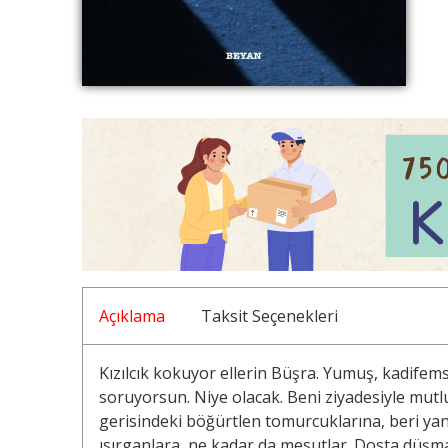
Açıklama
Taksit Seçenekleri
Kızılcık kokuyor ellerin Büşra. Yumuş, kadife
soruyorsun. Niye olacak. Beni ziyadesiyle mutl
gerisindeki böğürtlen tomurcuklarına, beri yan
ısırganlara, ne kadar da mesutlar. Dosta düşma