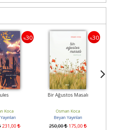
30
30
%
%
ules
Bir Ağustos Masalı
n Koca
Osman Koca
Osm
Yayınları
Beyan Yayınları
Beyan
231
,00
250
,00
175
,00
270
,00