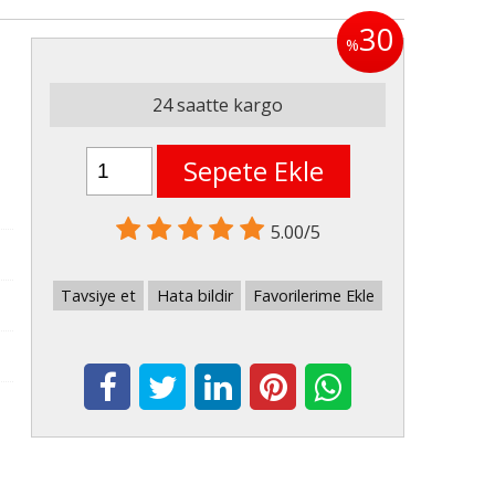
30
%
24 saatte kargo
Sepete Ekle
5.00/5
Tavsiye et
Hata bildir
Favorilerime Ekle