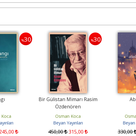
30
30
%
%
gı
Bir Gülistan Mimarı Rasim
Ab
Özdenören
 Koca
Osman Koca
Osma
yınları
Beyan Yayınları
Beyan 
245
,00
450
,00
315
,00
330
,00