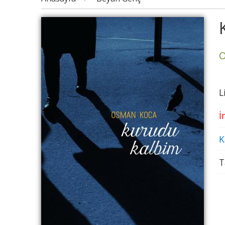
O
L
İ
K
T