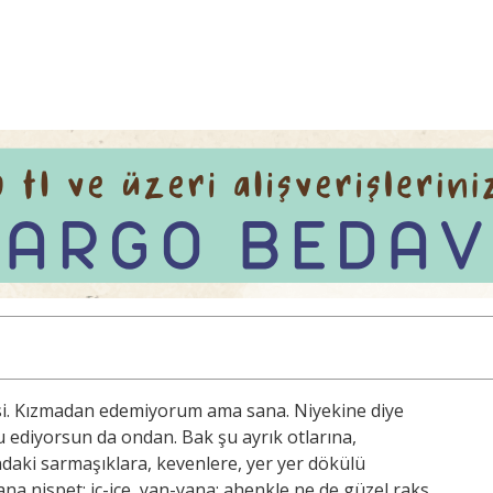
msi. Kızmadan edemiyorum ama sana. Niyekine diye
u ediyorsun da ondan. Bak şu ayrık otlarına,
daki sarmaşıklara, kevenlere, yer yer dökülü
na nispet; iç-içe, yan-yana; ahenkle ne de güzel raks