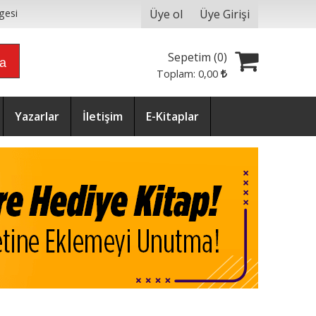
Üye ol
Üye Girişi
gesi
Sepetim (
0
)
ra
Toplam:
0
,00
Yazarlar
İletişim
E-Kitaplar