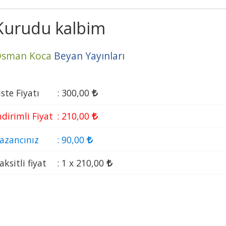
Kurudu kalbim
sman Koca
Beyan Yayınları
iste Fiyatı
:
300
,00
ndirimli Fiyat
:
210
,00
azancınız
:
90
,00
aksitli fiyat
:
1 x
210
,00