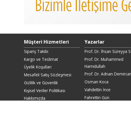
Müşteri Hizmetleri
Yazarlar
Sipariş Takibi
Prof. Dr. İhsan Süreyya 
Kargo ve Teslimat
Prof. Dr. Muhammed
Hamidullah
Üyelik Koşulları
Prof. Dr. Adnan Demirca
Mesafeli Satış Sözleşmesi
Osman Koca
Gizlilik ve Güvenlik
Vahdettin İnce
Kişisel Veriler Politikası
Fahrettin Gün
Hakkımızda
Banka Hesap Bilgilerimiz
Taksit Seçenekleri
Fiyat Listesi