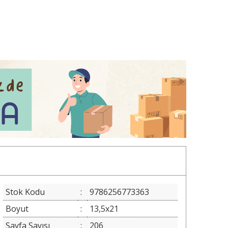
Stok Kodu
:
9786256773363
Boyut
:
13,5x21
Sayfa Sayısı
:
206