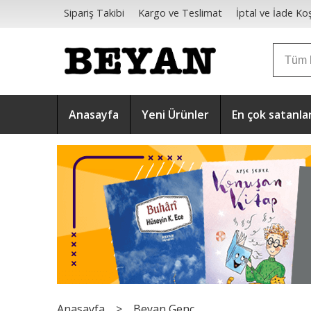
Sipariş Takibi
Kargo ve Teslimat
İptal ve İade Koş
Mesafeli Satış Sözleşmesi
Anasayfa
Yeni Ürünler
En çok satanla
Anasayfa
>
Beyan Genç