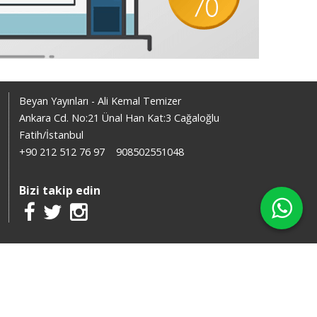
Beyan Yayınları - Ali Kemal Temizer
Ankara Cd. No:21 Ünal Han Kat:3 Cağaloğlu
Fatih/İstanbul
+90 212 512 76 97
908502551048
Bizi takip edin
X