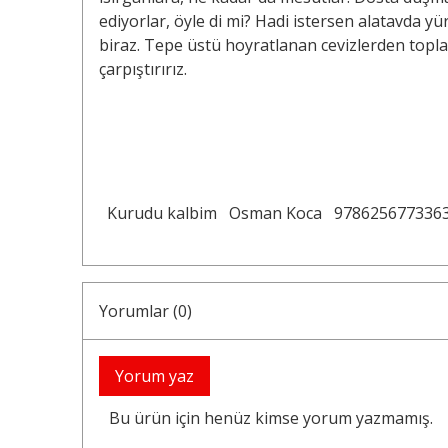
ediyorlar, öyle di mi? Hadi istersen alatavda yü
biraz. Tepe üstü hoyratlanan cevizlerden toplar
çarpıştırırız.
Kurudu kalbim
Osman Koca
978625677336
Yorumlar (0)
Yorum yaz
Bu ürün için henüz kimse yorum yazmamış.