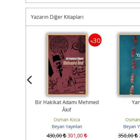
Yazarın Diğer Kitapları
30
30
%
%
Dair
Bir Hakikat Adamı Mehmed
Yan
Âkif
Koca
Osman Koca
Osman
ınları
Beyan Yayınları
Beyan Ya
30
,00
430
,00
301
,00
350
,00