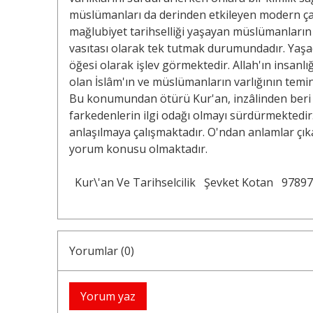
müslümanları da derinden etkileyen modern çağ
mağlubiyet tarihselliği yaşayan müslümanları
vasıtası olarak tek tutmak durumundadır. Yaşad
öğesi olarak işlev görmektedir. Allah'ın insanl
olan İslâm'ın ve müslümanların varlığının temin
Bu konumundan ötürü Kur'an, inzâlinden ber
farkedenlerin ilgi odağı olmayı sürdürmektedir
anlaşılmaya çalışmaktadır. O'ndan anlamlar çı
yorum konusu olmaktadır.
Kur\'an Ve Tarihselcilik
Şevket Kotan
97897
Yorumlar (0)
Yorum yaz