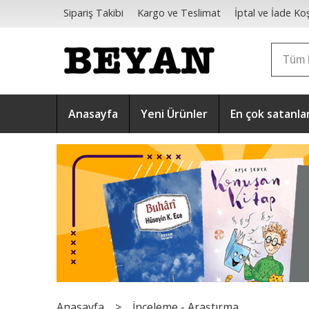
Sipariş Takibi
Kargo ve Teslimat
İptal ve İade Koş
Mesafeli Satış Sözleşmesi
Anasayfa
Yeni Ürünler
En çok satanla
Anasayfa
>
İnceleme - Araştırma