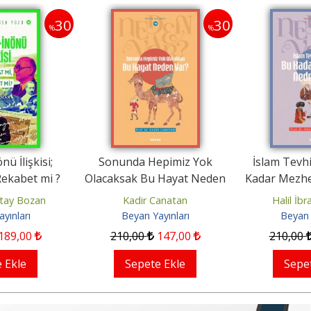
30
30
%
%
 İlişkisi;
Sonunda Hepimiz Yok
İslam Tevhid
kabet mi ?
Olacaksak Bu Hayat Neden
Kadar Mezhep
Var?
tay Bozan
Kadir Canatan
Halil İbra
ınları
Beyan Yayınları
Beyan Ya
89
,00
210
,00
147
,00
210
,00
Ekle
Sepete Ekle
Sepete