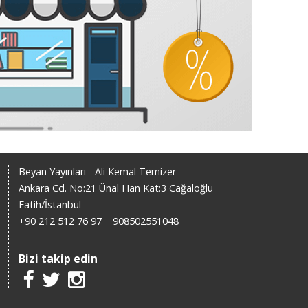
Beyan Yayınları - Ali Kemal Temizer
Ankara Cd. No:21 Ünal Han Kat:3 Cağaloğlu
Fatih/İstanbul
+90 212 512 76 97
908502551048
Bizi takip edin