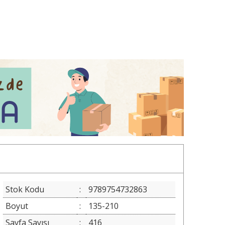
Stok Kodu
:
9789754732863
Boyut
:
135-210
Sayfa Sayısı
:
416