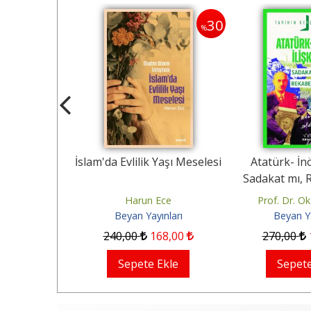
30
30
%
%
orularına
İslam'da Evlilik Yaşı Meselesi
Atatürk- İnönü
am
Sadakat mı, Re
lu
Harun Ece
Prof. Dr. Ok
ları
Beyan Yayınları
Beyan Yay
5
,00
240
,00
168
,00
270
,00
1
kle
Sepete Ekle
Sepete 