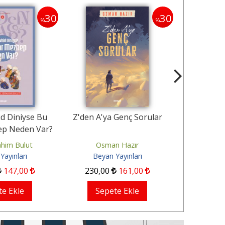
30
30
%
%
 Diniyse Bu
Z'den A'ya Genç Sorular
Bir Müslüm
 Neden Var?
İnsanın Özgü
Bak
him Bulut
Osman Hazır
Cemalett
yınları
Beyan Yayınları
Beyan 
147
,00
230
,00
161
,00
240
,00
 Ekle
Sepete Ekle
Sepet