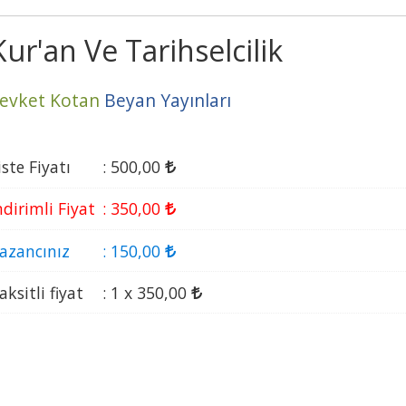
Kur'an Ve Tarihselcilik
evket Kotan
Beyan Yayınları
iste Fiyatı
:
500
,00
ndirimli Fiyat
:
350
,00
azancınız
:
150
,00
aksitli fiyat
:
1 x
350
,00