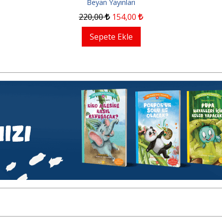
Beyan Yayınları
220
,00
154
,00
Sepete Ekle