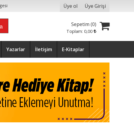
Üye ol
Üye Girişi
gesi
Sepetim (
0
)
ra
Toplam:
0
,00
Yazarlar
İletişim
E-Kitaplar