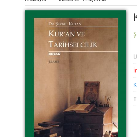
Ş
L
İ
K
T