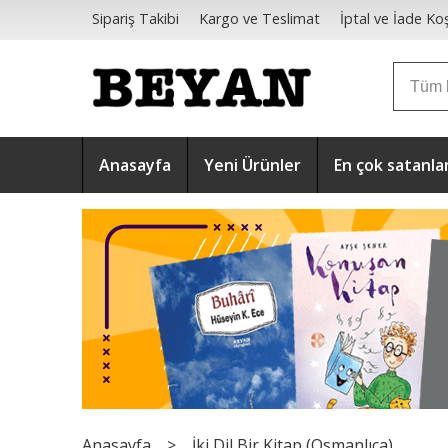
Sipariş Takibi
Kargo ve Teslimat
İptal ve İade Koş
Mesafeli Satış Sözleşmesi
Anasayfa
Yeni Ürünler
En çok satanla
Anasayfa
>
İki Dil Bir Kitap (Osmanlıca)