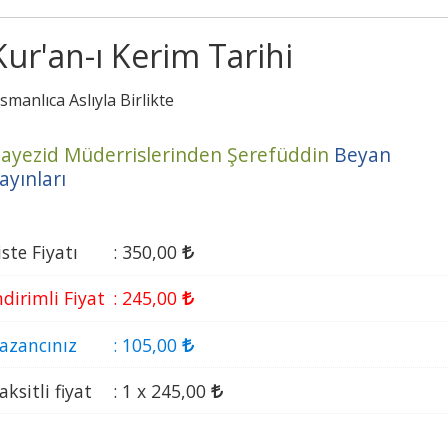
Kur'an-ı Kerim Tarihi
smanlıca Aslıyla Birlikte
ayezid Müderrislerinden Şerefüddin
Beyan
ayınları
iste Fiyatı
:
350
,00
ndirimli Fiyat
:
245
,00
azancınız
:
105
,00
aksitli fiyat
:
1 x
245
,00