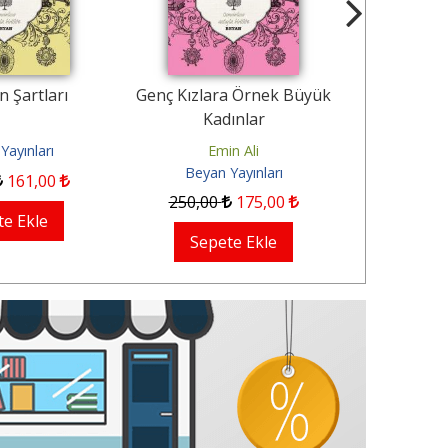
 Şartları
Genç Kızlara Örnek Büyük
Cenâb Şe
Kadınlar
Seçme
Yayınları
Emin Ali
Beyan
Beyan Yayınları
161
,00
210
,00
250
,00
175
,00
te Ekle
Sep
Sepete Ekle