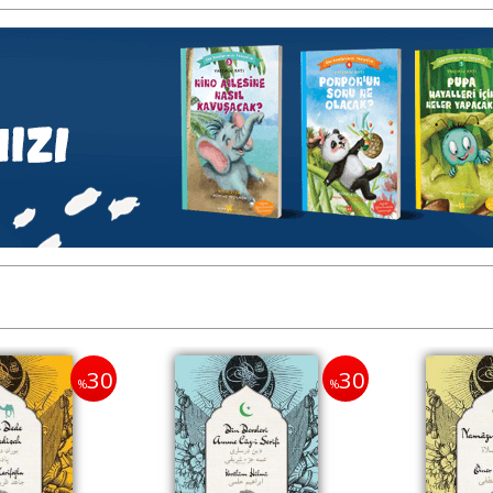
30
30
%
%