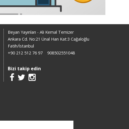
Beyan Yayınları - Ali Kemal Temizer
Ankara Cd. No:21 Ünal Han Kat:3 Cağaloğlu
Fatih/İstanbul
+90 212 512 76 97
908502551048
Bizi takip edin