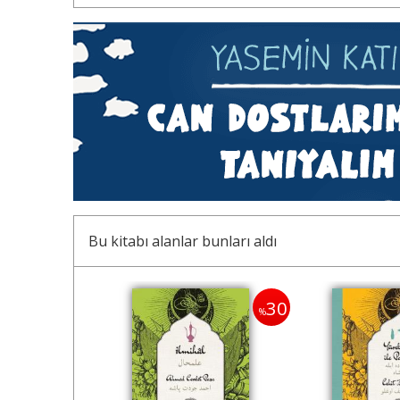
Bu kitabı alanlar bunları aldı
30
30
%
%