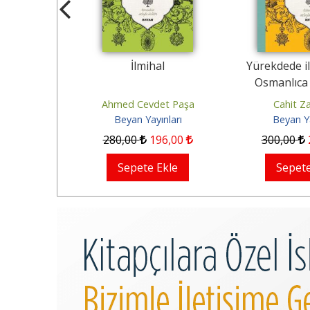
allimin
İlmihal
Yürekdede il
eri
Osmanlıca 
za
Ahmed Cevdet Paşa
Cahit Za
ınları
Beyan Yayınları
Beyan Ya
61
,00
280
,00
196
,00
300
,00
Ekle
Sepete Ekle
Sepete