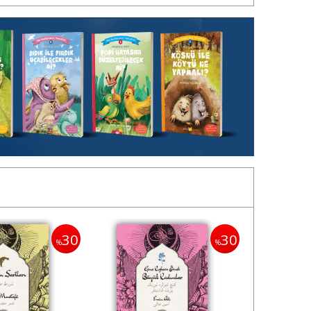
30
30
%
%