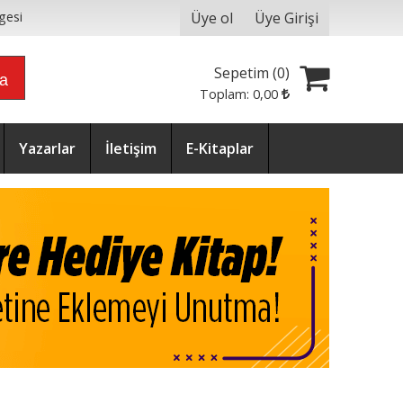
Üye ol
Üye Girişi
gesi
Sepetim (
0
)
ra
Toplam:
0
,00
Yazarlar
İletişim
E-Kitaplar