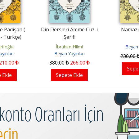
e Padişah (
Din Dersleri Amme Cüz-i
Namazın
- Türkçe)
Şerifi
rifoğlu
İbrahim Hilmi
Beyan 
yınları
Beyan Yayınları
230
,00
210
,00
380
,00
266
,00
Sepe
 Ekle
Sepete Ekle