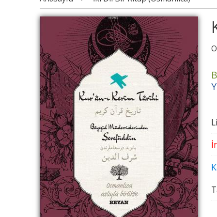
O
B
Y
L
İ
K
T