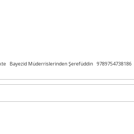
kte
Bayezid Müderrislerinden Şerefüddin
9789754738186