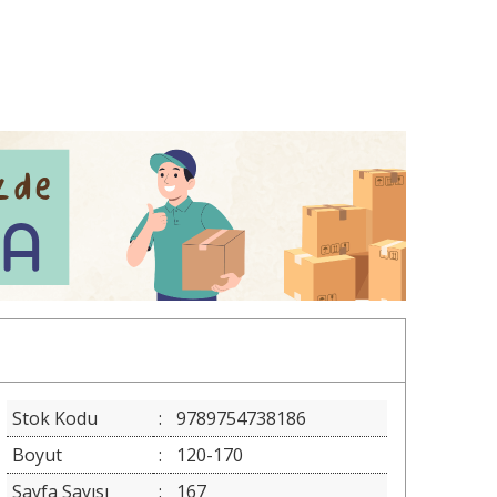
Stok Kodu
:
9789754738186
Boyut
:
120-170
Sayfa Sayısı
:
167