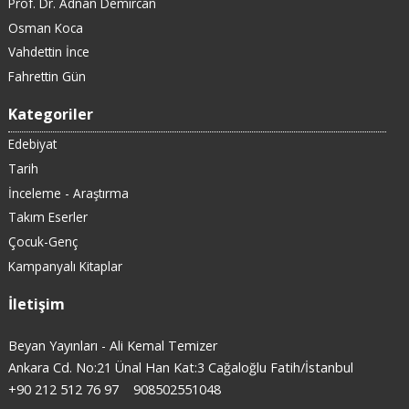
Prof. Dr. Adnan Demircan
Osman Koca
Vahdettin İnce
Fahrettin Gün
Kategoriler
Edebiyat
Tarih
İnceleme - Araştırma
Takım Eserler
Çocuk-Genç
Kampanyalı Kitaplar
İletişim
Beyan Yayınları - Ali Kemal Temizer
Ankara Cd. No:21 Ünal Han Kat:3 Cağaloğlu Fatih/İstanbul
+90 212 512 76 97
908502551048