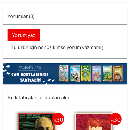
Yorumlar (0)
Yorum yaz
Bu ürün için henüz kimse yorum yazmamış.
Bu kitabı alanlar bunları aldı
30
30
30
%
%