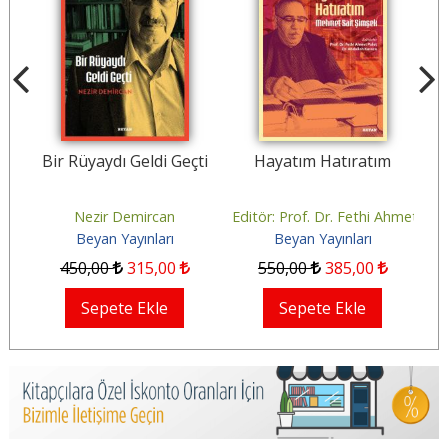
î
Bir Rüyaydı Geldi Geçti
Hayatım Hatıratım
Nezir Demircan
Editör: Prof. Dr. Fethi Ahmet Pol
Beyan Yayınları
Beyan Yayınları
450
,00
315
,00
550
,00
385
,00
Sepete Ekle
Sepete Ekle