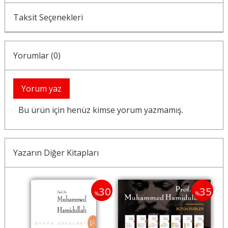
Taksit Seçenekleri
Yorumlar (0)
Yorum yaz
Bu ürün için henüz kimse yorum yazmamış.
Yazarın Diğer Kitapları
30
30
35
%
%