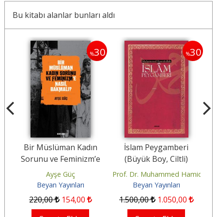
Bu kitabı alanlar bunları aldı
30
30
30
%
%
Bir Müslüman Kadın
İslam Peygamberi
8
Sorunu ve Feminizm’e
(Büyük Boy, Ciltli)
Nasıl Bakmalı?
Ayşe Güç
Prof. Dr. Muhammed Hamidullah
Beyan Yayınları
Beyan Yayınları
220
,00
154
,00
1.500
,00
1.050
,00