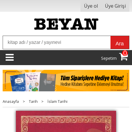
Üye ol
Üye Girişi
Ara
0
Sepetim
Anasayfa
>
Tarih
>
İslam Tarihi