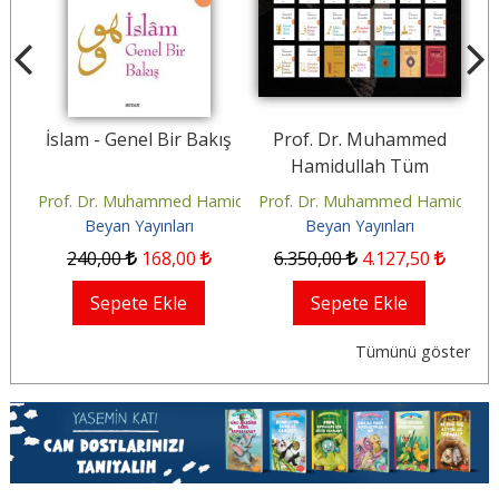
İslam - Genel Bir Bakış
Prof. Dr. Muhammed
Hamidullah Tüm
Eserleri
idullah
Prof. Dr. Muhammed Hamidullah
Prof. Dr. Muhammed Hamidullah
Pr
Beyan Yayınları
Beyan Yayınları
240
,00
168
,00
6.350
,00
4.127
,50
Sepete Ekle
Sepete Ekle
Tümünü göster