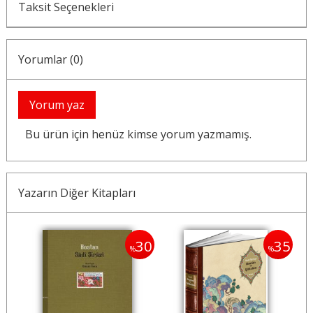
Taksit Seçenekleri
Yorumlar (0)
Yorum yaz
Bu ürün için henüz kimse yorum yazmamış.
Yazarın Diğer Kitapları
30
30
35
%
%