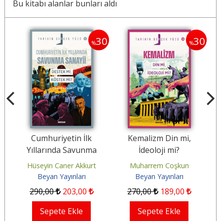
Bu kitabı alanlar bunları aldı
30
30
30
%
%
Cumhuriyetin İlk
Kemalizm Din mi,
Yıllarında Savunma
İdeoloji mi?
Sanayii; Destek mi,
ırma
Hüseyin Caner Akkurt
Muharrem Coşkun
Köstek mi
Beyan Yayınları
Beyan Yayınları
290
,00
203
,00
270
,00
189
,00
Sepete Ekle
Sepete Ekle