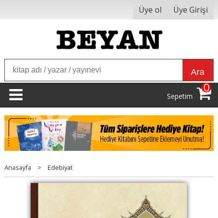
Üye ol
Üye Girişi
Ara
0
Sepetim
Anasayfa
>
Edebiyat