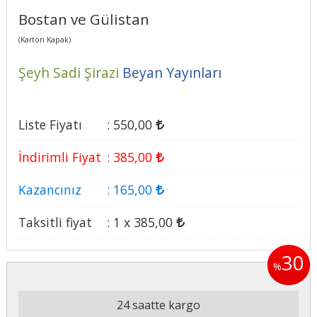
Bostan ve Gülistan
(Karton Kapak)
Şeyh Sadi Şirazi
Beyan Yayınları
Liste Fiyatı
:
550
,00
İndirimli Fiyat
:
385
,00
Kazancınız
:
165
,00
Taksitli fiyat
:
1 x
385
,00
30
%
24 saatte kargo