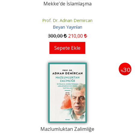
Mekke'de İslamlaşma
Prof. Dr. Adnan Demircan
Beyan Yayınları
300
,00
210
,00
Sepete Ekle
30
%
Mazlumluktan Zalimliğe