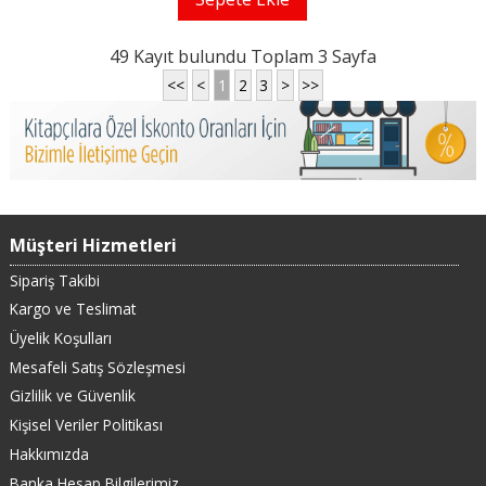
49 Kayıt bulundu Toplam 3 Sayfa
<<
<
1
2
3
>
>>
Müşteri Hizmetleri
Sipariş Takibi
Kargo ve Teslimat
Üyelik Koşulları
Mesafeli Satış Sözleşmesi
Gizlilik ve Güvenlik
Kişisel Veriler Politikası
Hakkımızda
Banka Hesap Bilgilerimiz