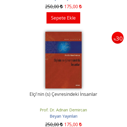
250
,00
175
,00
Sepete Ekle
30
%
Elçi'nin (s) Çevresindeki İnsanlar
Prof. Dr. Adnan Demircan
Beyan Yayınları
250
,00
175
,00