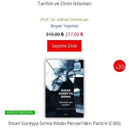
Tarihin ve Dinin İstismarı
Prof. Dr. Adnan Demircan
Beyan Yayınları
310
,00
217
,00
Sepete Ekle
30
%
KARGO BEDAVA
İhsan Süreyya Sırma Kitabı Pervari'den Paris'e (Ciltli)