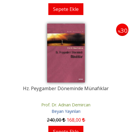
Sepete Ekle
30
%
Hz. Peygamber Döneminde Münafıklar
Prof. Dr. Adnan Demircan
Beyan Yayınları
240
,00
168
,00
Sepete Ekle