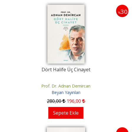
30
%
Dört Halife Üç Cinayet
Prof. Dr. Adnan Demircan
Beyan Yayınları
280
,00
196
,00
Sepete Ekle