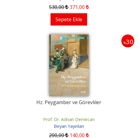
530
,00
371
,00
Sepete Ekle
30
%
Hz. Peygamber ve Görevliler
Prof. Dr. Adnan Demircan
Beyan Yayınları
200
,00
140
,00