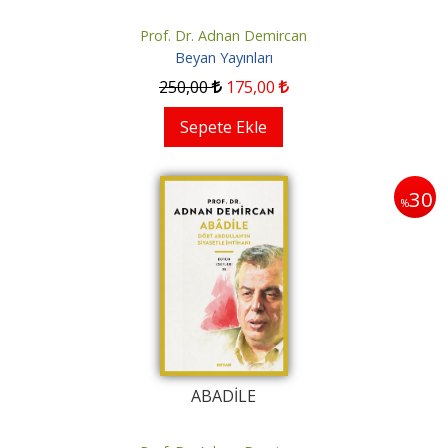
Prof. Dr. Adnan Demircan
Beyan Yayınları
250
,00
175
,00
Sepete Ekle
30
%
ABADİLE