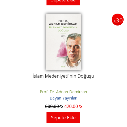
30
%
İslam Medeniyeti'nin Doğuşu
Prof. Dr. Adnan Demircan
Beyan Yayınları
600
,00
420
,00
Sepete Ekle