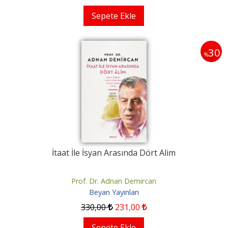
Sepete Ekle
30
%
İtaat İle İsyan Arasında Dört Alim
Prof. Dr. Adnan Demircan
Beyan Yayınları
330
,00
231
,00
Sepete Ekle