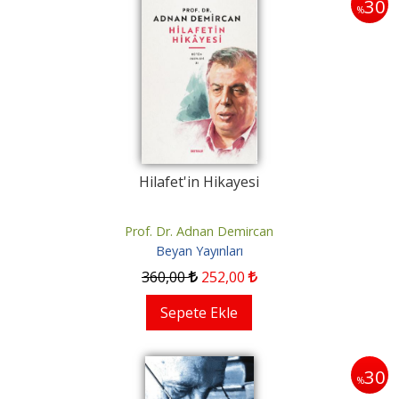
30
%
Hilafet'in Hikayesi
Prof. Dr. Adnan Demircan
Beyan Yayınları
360
,00
252
,00
Sepete Ekle
30
%