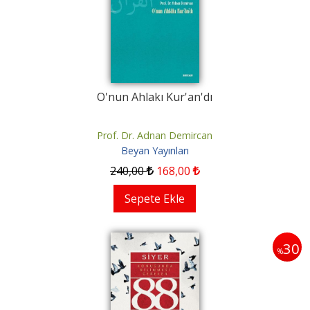
O'nun Ahlakı Kur'an'dı
Prof. Dr. Adnan Demircan
Beyan Yayınları
240
,00
168
,00
Sepete Ekle
30
%