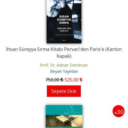
İhsan Süreyya Sırma Kitabı Pervari'den Paris'e (Karton
Kapak)
Prof. Dr. Adnan Demircan
Beyan Yayınları
750
,00
525
,00
Sepete Ekle
30
%