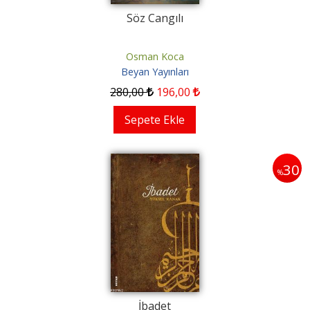
Söz Cangılı
Osman Koca
Beyan Yayınları
280
,00
196
,00
Sepete Ekle
30
%
İbadet