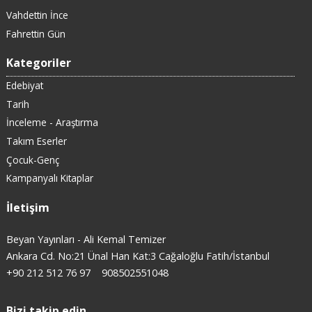
Vahdettin İnce
Fahrettin Gün
Kategoriler
Edebiyat
Tarih
İnceleme - Araştırma
Takım Eserler
Çocuk-Genç
Kampanyalı Kitaplar
İletişim
Beyan Yayınları - Ali Kemal Temizer
Ankara Cd. No:21 Ünal Han Kat:3 Cağaloğlu Fatih/İstanbul
+90 212 512 76 97
908502551048
Bizi takip edin