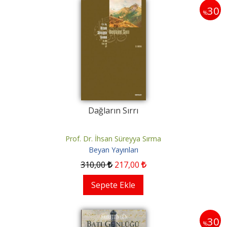
30
%
Dağların Sırrı
Prof. Dr. İhsan Süreyya Sırma
Beyan Yayınları
310
,00
217
,00
Sepete Ekle
30
%