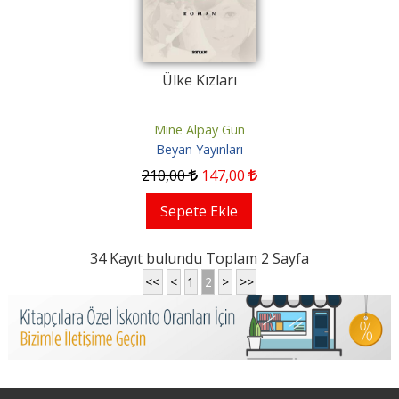
Ülke Kızları
Mine Alpay Gün
Beyan Yayınları
210
,00
147
,00
Sepete Ekle
34 Kayıt bulundu Toplam 2 Sayfa
<<
<
1
2
>
>>