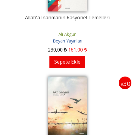
Allah'a İnanmanın Rasyonel Temelleri
Ali Akgün
Beyan Yayınları
230
,00
161
,00
Sepete Ekle
30
%