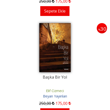
250
,00
175
,00
Sepete Ekle
30
%
Başka Bir Yol
Elif Cizmeci
Beyan Yayınları
250
,00
175
,00