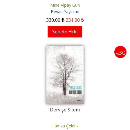
Mine Alpay Gün
Beyan Yayınları
330
,00
231
,00
Sepete Ekle
30
%
Dervişe Sitem
Hamza Çelenk