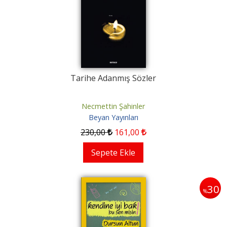
Tarihe Adanmış Sözler
Necmettin Şahinler
Beyan Yayınları
230
,00
161
,00
Sepete Ekle
30
%