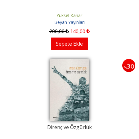
Yüksel Kanar
Beyan Yayınları
200
,00
140
,00
Sepete Ekle
30
%
Direnç ve Özgürlük